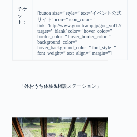
チケ
[button size=” style=” text=’イベント公式
ッ
サイト’ icon=” icon_color=”
ト：
link=’http://www.gooutcamp.jp/goc_vol12/’
target=’_blank’ color=” hover_color=”
border_color=” hover_border_color=”
background_color=”
hover_background_color=” font_style=”
font_weight=” text_align=” margin=”]
「外おうち体験&相談ステーション」