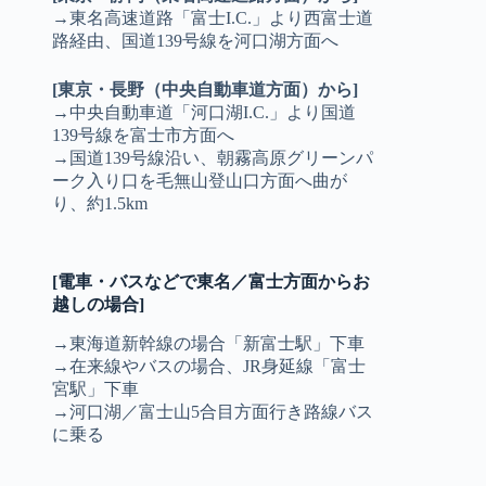
→東名高速道路「富士I.C.」より西富士道
路経由、国道139号線を河口湖方面へ
[東京・長野（中央自動車道方面）から]
→中央自動車道「河口湖I.C.」より国道
139号線を富士市方面へ
→国道139号線沿い、朝霧高原グリーンパ
ーク入り口を毛無山登山口方面へ曲が
り、約1.5km
[電車・バスなどで東名／富士方面からお
越しの場合]
→東海道新幹線の場合「新富士駅」下車
→在来線やバスの場合、JR身延線「富士
宮駅」下車
→河口湖／富士山5合目方面行き路線バス
に乗る