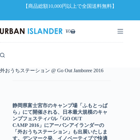
【商品総額10,000円以上で全国送料無料】
コ
ン
¥
0
シ
テ
ョ
ン
ッ
ツ
ピ
へ
ン
ス
グ
キ
外おうちステーション @ Go Out Jamboree 2016
カ
ッ
ー
プ
ト
静岡県富士宮市のキャンプ場「ふもとっぱ
ら」にて開催される、日本最大規模のキャ
ンプフェスティバル「GO OUT
CAMP 2016」にアーバンアイランダーの
「外おうちステーション」も出展いたしま
す。デンマーク発、イノベーティブで快適