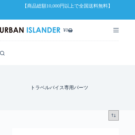
【商品総額10,000円以上で全国送料無料】
コ
ン
¥
0
シ
テ
ョ
ン
ッ
ツ
ピ
へ
ン
ス
グ
キ
カ
ッ
ー
プ
ト
トラベルバイス専用パーツ