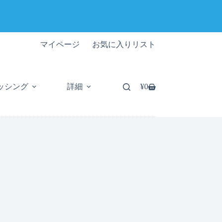
マイページ
お気に入りリスト
ッシング
詳細
¥
0
シ
ョ
ッ
ピ
ン
グ
カ
ー
ト