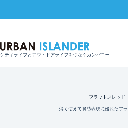
コ
ン
テ
ン
ツ
へ
シティライフとアウトドアライフをつなぐカンパニー
ス
キ
ッ
プ
フラットスレッド
薄く使えて質感表現に優れたフラ