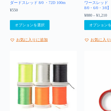
ダードスレッド 8/0 ・72D 100m
ワースレッド 【32
8/0・6/0・3/0】
¥
550
¥
880
–
¥
1,210
価
格
こ
こ
オプションを選択
オプション
帯
の
の
¥8
商
商
–
品
品
¥1
お気に入りに追加
お気に入り
に
に
は
は
複
複
数
数
の
の
バ
バ
リ
リ
エ
エ
ー
ー
シ
シ
ョ
ョ
ン
ン
が
が
あ
あ