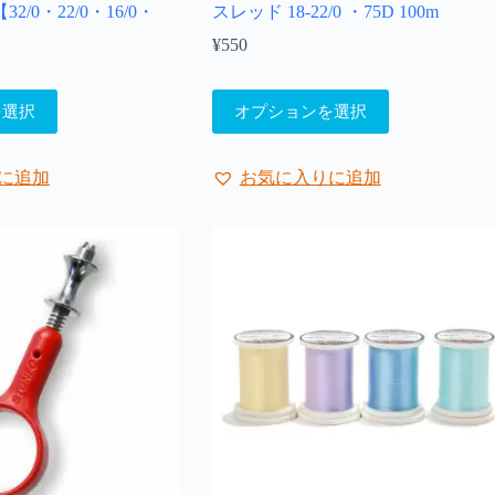
/0・22/0・16/0・
スレッド 18-22/0 ・75D 100m
¥
550
こ
を選択
オプションを選択
:
の
80
商
品
,210
に追加
お気に入りに追加
に
は
複
数
の
バ
リ
エ
ー
シ
ョ
ン
が
あ