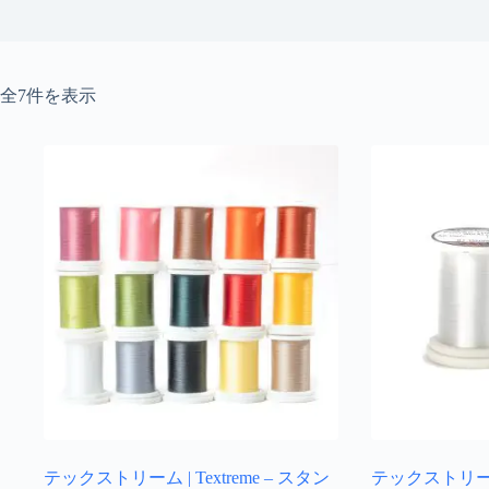
新
全7件を表示
し
い
順
テックストリーム | Textreme – スタン
テックストリーム | 