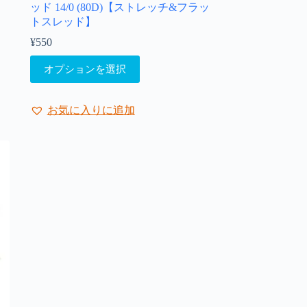
ッド 14/0 (80D)【ストレッチ&フラッ
トスレッド】
¥
550
こ
オプションを選択
の
商
品
お気に入りに追加
に
は
複
数
の
バ
リ
エ
ー
シ
ョ
ン
が
あ