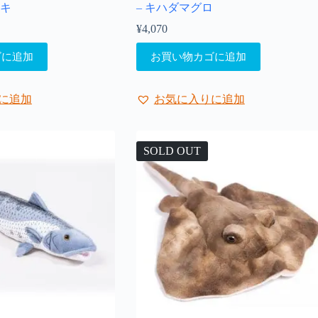
ジキ
– キハダマグロ
¥
4,070
ゴに追加
お買い物カゴに追加
に追加
お気に入りに追加
SOLD OUT