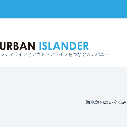
コ
ン
テ
ン
ツ
へ
シティライフとアウトドアライフをつなぐカンパニー
ス
キ
ッ
プ
海水魚のぬいぐるみ