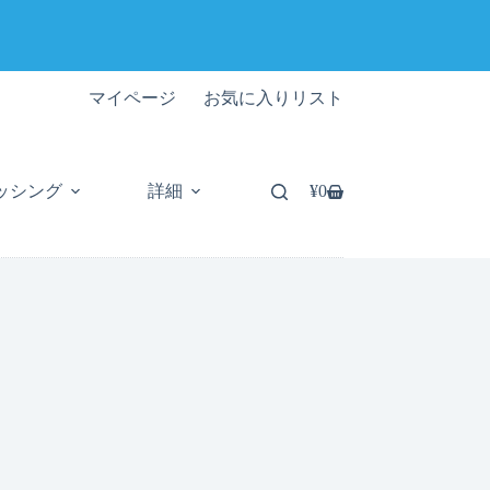
マイページ
お気に入りリスト
ッシング
詳細
¥
0
シ
ョ
ッ
ピ
ン
グ
カ
ー
ト