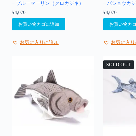
– ブルーマーリン（クロカジキ）
– バショウカ
¥
4,070
¥
4,070
お買い物カゴに追加
お買い物カ
お気に入りに追加
お気に入り
SOLD OUT