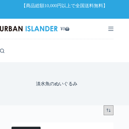
【商品総額10,000円以上で全国送料無料】
コ
ン
¥
0
シ
テ
ョ
ン
ッ
ツ
ピ
へ
ン
ス
グ
キ
カ
ッ
ー
プ
ト
淡水魚のぬいぐるみ