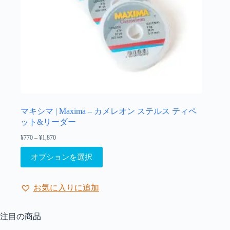
ョ
ン
が
あ
り
ま
す。
オ
プ
シ
ョ
マキシマ | Maxima – カメレオン ステルス ティペ
ン
ット&リーダー
は
¥
770
–
¥
1,870
価
商
格
こ
品
帯:
オプションを選択
の
¥770
ペ
–
商
ー
¥1,870
品
ジ
お気に入りに追加
に
か
は
ら
複
注目の商品
選
数
択