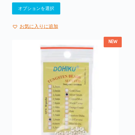
こ
オプションを選択
の
商
品
お気に入りに追加
に
は
NEW
複
数
の
バ
リ
エ
ー
シ
ョ
ン
が
あ
り
ま
す。