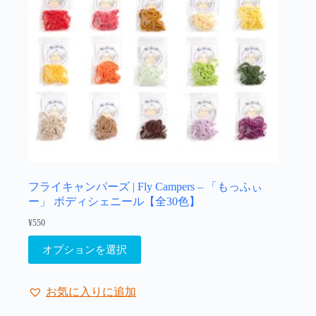
ン
が
あ
り
ま
す。
オ
プ
シ
ョ
ン
は
フライキャンパーズ | Fly Campers – 「もっふぃ
商
ー」 ボディシェニール【全30色】
品
ペ
¥
550
ー
こ
オプションを選択
ジ
の
か
商
ら
品
お気に入りに追加
選
に
択
は