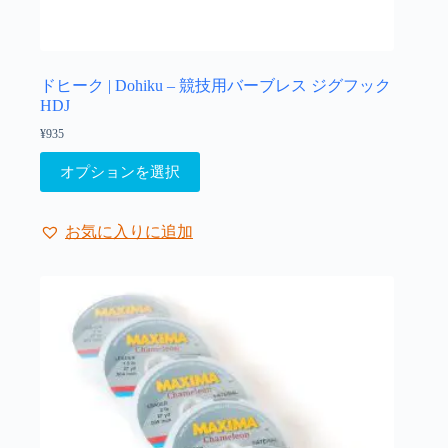
す。
オ
プ
シ
ョ
ドヒーク | Dohiku – 競技用バーブレス ジグフック
HDJ
ン
は
¥
935
商
こ
品
オプションを選択
の
ペ
商
ー
品
お気に入りに追加
ジ
に
か
は
ら
複
選
数
択
の
で
バ
き
リ
ま
エ
す
ー
シ