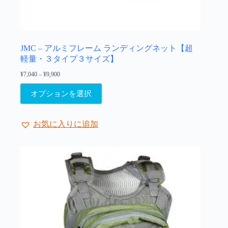
す。
オ
プ
シ
ョ
JMC – アルミフレーム ランディングネット【超
ン
軽量・３タイプ３サイズ】
は
¥
7,040
–
¥
9,900
価
商
格
こ
品
帯:
オプションを選択
の
¥7,040
ペ
–
商
ー
¥9,900
品
ジ
お気に入りに追加
に
か
は
ら
複
選
数
択
の
で
バ
き
リ
ま
エ
す
ー
シ