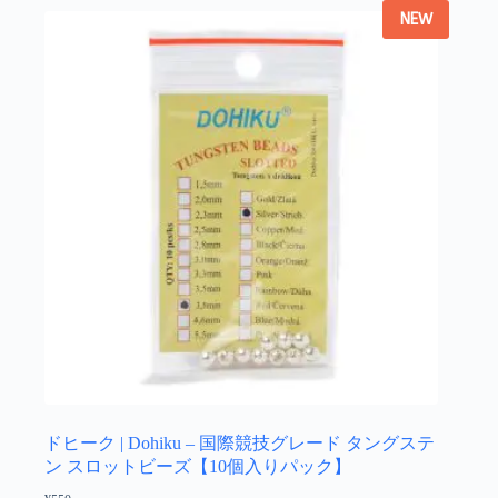
で
NEW
複
き
数
ま
の
す
バ
リ
エ
ー
シ
ョ
ン
が
あ
り
ま
す。
オ
プ
シ
ョ
ドヒーク | Dohiku – 国際競技グレード タングステ
ン
ン スロットビーズ【10個入りパック】
は