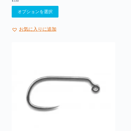
¥
550
商
こ
品
オプションを選択
の
ペ
商
ー
品
ジ
お気に入りに追加
に
か
は
ら
複
選
数
択
の
で
バ
き
リ
ま
エ
す
ー
シ
ョ
ン
が
あ
り
ま