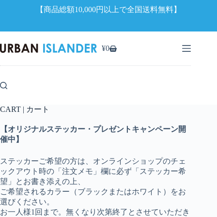
【商品総額10,000円以上で全国送料無料】
コ
ン
¥
0
シ
テ
ョ
ン
ッ
ツ
ピ
へ
ン
ス
グ
キ
CART | カート
カ
ッ
ー
プ
【オリジナルステッカー・プレゼントキャンペーン開
ト
催中】
ステッカーご希望の方は、オンラインショップのチェ
ックアウト時の「注文メモ」欄に必ず「ステッカー希
望」とお書き添えの上、
ご希望されるカラー（ブラックまたはホワイト）をお
選びください。
お一人様1回まで。無くなり次第終了とさせていただき