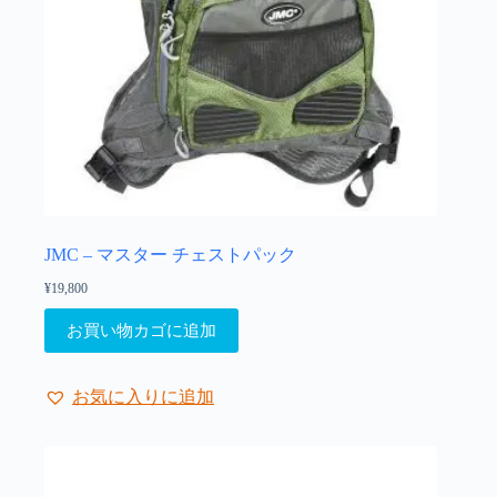
ョ
ン
が
あ
り
ま
す。
オ
プ
シ
ョ
JMC – マスター チェストパック
ン
¥
19,800
は
商
お買い物カゴに追加
品
ペ
ー
お気に入りに追加
ジ
か
ら
選