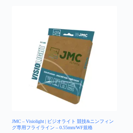
の
で
バ
き
リ
ま
エ
す
ー
シ
ョ
ン
が
あ
り
ま
す。
オ
プ
シ
ョ
ン
は
JMC – Visiolight | ビジオライト 競技&ニンフィン
商
グ専用フライライン – 0.55mm/WF規格
品