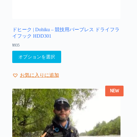
ドヒーク | Dohiku – 競技用バーブレス ドライフラ
イフック HDD301
¥
935
こ
オプションを選択
の
商
品
お気に入りに追加
に
は
NEW
複
数
の
バ
リ
エ
ー
シ