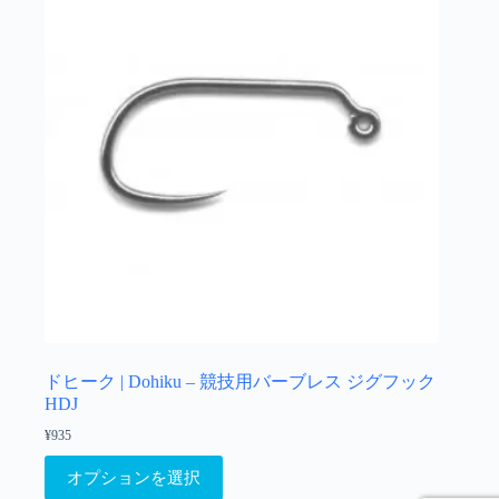
択
で
き
ま
す
ドヒーク | Dohiku – 競技用バーブレス ジグフック
HDJ
¥
935
こ
オプションを選択
の