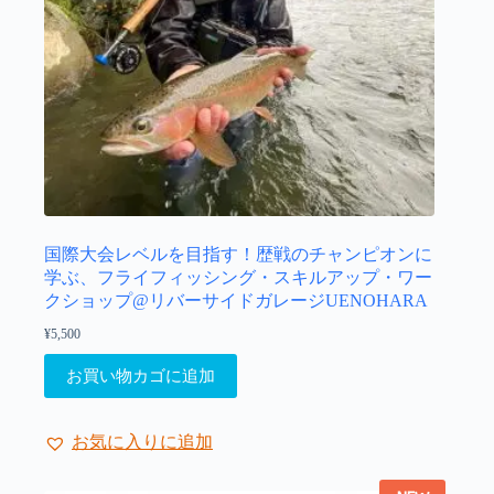
ョ
ン
が
あ
り
ま
す。
オ
プ
シ
ョ
国際大会レベルを目指す！歴戦のチャンピオンに
ン
学ぶ、フライフィッシング・スキルアップ・ワー
は
クショップ@リバーサイドガレージUENOHARA
商
¥
5,500
品
ペ
お買い物カゴに追加
ー
ジ
か
お気に入りに追加
ら
選