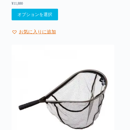
ペ
¥
11,880
ー
こ
オプションを選択
ジ
の
か
商
ら
品
お気に入りに追加
選
に
択
は
で
複
き
数
ま
の
す
バ
リ
エ
ー
シ
ョ
ン
が
あ
り
ま