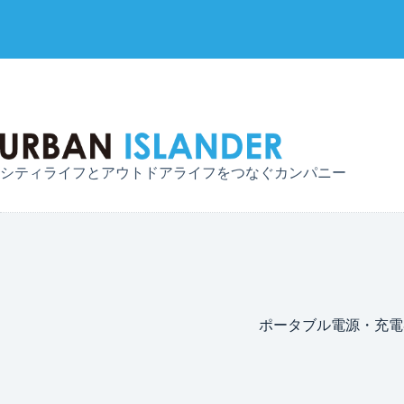
コ
ン
テ
ン
ツ
へ
シティライフとアウトドアライフをつなぐカンパニー
ス
キ
ッ
プ
ポータブル電源・充電