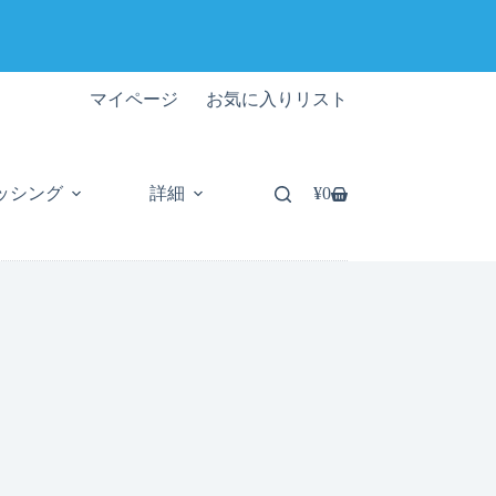
マイページ
お気に入りリスト
ッシング
詳細
¥
0
シ
ョ
ッ
ピ
ン
グ
カ
ー
ト