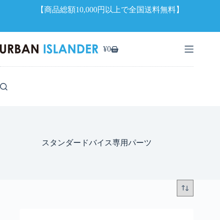
【商品総額10,000円以上で全国送料無料】
コ
ン
¥
0
シ
テ
ョ
ン
ッ
ツ
ピ
へ
ン
ス
グ
キ
カ
ッ
ー
プ
ト
スタンダードバイス専用パーツ