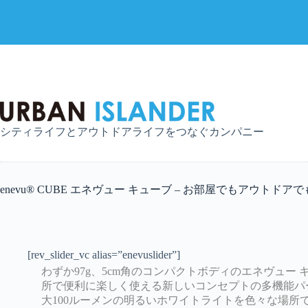
コ
ン
テ
ン
ツ
へ
シティライフとアウトドアライフをつなぐカンパニー
ス
キ
ッ
プ
enevu® CUBE エネヴュー キューブ – お部屋でもアウト
[rev_slider_vc alias=”enevuslider”]
わずか97g、5cm角のコンパクトボディのエネヴュ
所で便利に楽しく使える新しいコンセプトの多機能パ
大100ルーメンの明るいホワイトライトを色々な場