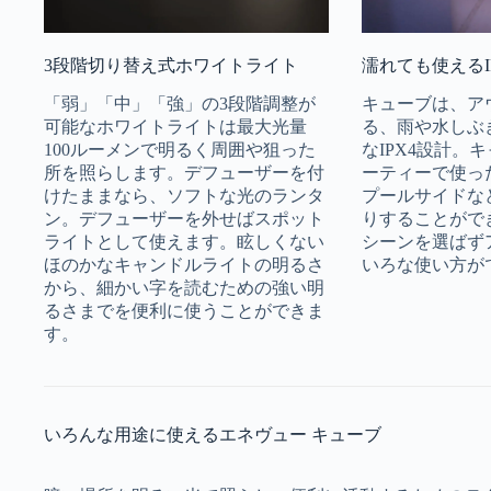
3段階切り替え式ホワイトライト
濡れても使えるI
「弱」「中」「強」の3段階調整が
キューブは、ア
可能なホワイトライトは最大光量
る、雨や水しぶ
100ルーメンで明るく周囲や狙った
なIPX4設計。
所を照らします。デフューザーを付
ーティーで使っ
けたままなら、ソフトな光のランタ
プールサイドな
ン。デフューザーを外せばスポット
りすることがで
ライトとして使えます。眩しくない
シーンを選ばず
ほのかなキャンドルライトの明るさ
いろな使い方が
から、細かい字を読むための強い明
るさまでを便利に使うことができま
す。
いろんな用途に使えるエネヴュー キューブ