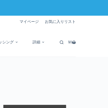
マイページ
お気に入りリスト
ッシング
詳細
¥
0
シ
ョ
ッ
ピ
ン
グ
カ
ー
ト