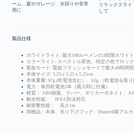
ーム、庭やガレージ、水回りや非常
リラックスライ
用に
して
製品仕様
ホワイトライト: 最大100ルーメンの3段階ホワイ
カラーライト: スペクトル変色、特定の色でロッ
緊急モード: 緊急フラッシュモードで最大48時間
本体サイズ: 5.25 x 5.25 x 5.25cm
本体重量: 97g (乾電池含む）、62g （乾電池を
電力：単四乾電池3本（購入時に付属）
材質： ABS樹脂、ラバー、ポリカーボネイト、A
耐水性能： IPX4 防沫対応
耐衝撃性能： 高さ1m
同梱品：本体、吊り下げフック、Duracell製アル