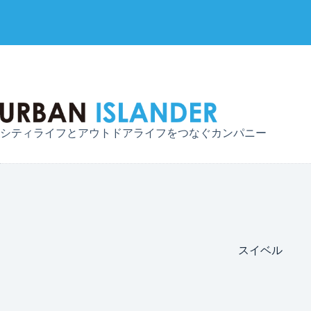
コ
ン
テ
ン
ツ
へ
シティライフとアウトドアライフをつなぐカンパニー
ス
キ
ッ
プ
スイベル