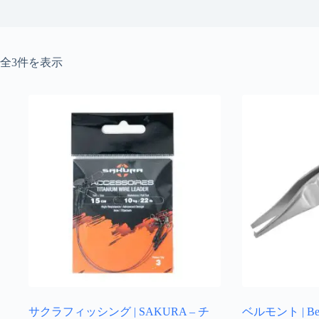
新
全3件を表示
し
い
順
サクラフィッシング | SAKURA – チ
ベルモント | Be