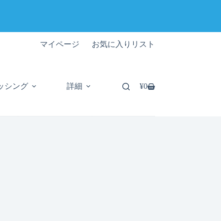
マイページ
お気に入りリスト
ッシング
詳細
¥
0
シ
ョ
ッ
ピ
ン
グ
カ
ー
ト