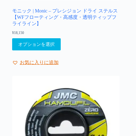
シ
ョ
モニック | Monic – プレシジョン ドライ ステルス
ン
【WFフローティング・高感度・透明ティップフ
は
ライライン】
商
¥
18,150
品
こ
ペ
オプションを選択
の
ー
商
ジ
品
か
お気に入りに追加
に
ら
は
選
複
択
数
で
の
き
バ
ま
リ
す
エ
ー
シ
ョ