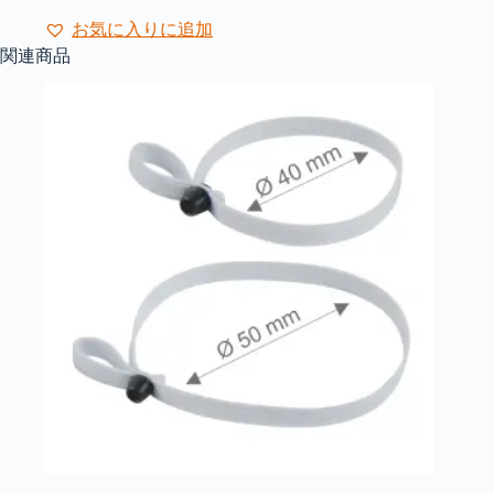
ー
¥1,540
品
ジ
お気に入りに追加
に
か
関連商品
は
ら
複
選
数
択
の
で
バ
き
リ
ま
エ
す
ー
シ
ョ
ン
が
あ
り
ま
す。
オ
プ
シ