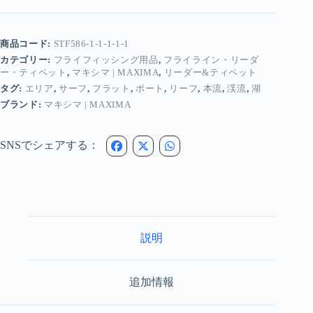
-
カ
メ
商品コード:
STF586-1-1-1-1-1
レ
カテゴリー:
フライフィッシング用品
,
フライライン・リーダ
オ
ー・ティペット
,
マキシマ | MAXIMA
,
リーダー&ティペット
ン
タグ:
エリア
,
サーフ
,
フラット
,
ボート
,
リーフ
,
本流
,
渓流
,
湖
ス
テ
ブランド:
マキシマ | MAXIMA
ル
ス
テ
SNSでシェアする：
ィ
ペ
ッ
ト
&
リ
ー
説明
ダ
ー
個
追加情報