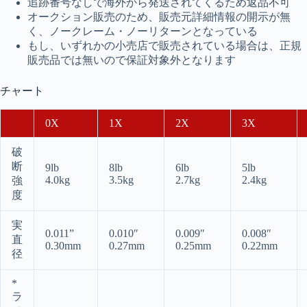
追跡番号なしで海外から発送されてくるため返品不可
オークション販売のため、販売元詳細情報の開示が無
く、ノークレーム・ノーリターンとなっている
もし、いずれかの小売店で販売されている場合は、正規
販売品では無いので保証対象外となります
チャート
0X
1X
2X
3X
破
断
9lb
8lb
6lb
5lb
4.0kg
3.5kg
2.7kg
2.4kg
強
度
実
0.011”
0.010″
0.009″
0.008″
直
0.30mm
0.27mm
0.25mm
0.22mm
径
*
ラ