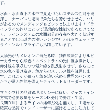
す。
水面・水面直下の水中で見えづらいステルス性能を発
揮し、ナーバスな場面で魚たちを驚かせません。ハリ
があるのでメンディングもビシッと決まります！ドラ
イフライの釣りにとって理想的な性能であるだけでな
く、ラインシステムの水面部分の存在を大きく低減す
ることで1.5m以内の浅いレンジで行われるウェットフ
ライ・ソルトフライにも活躍しています。
太陽光がカメレオンに当たる時、独自製法によりルビ
ーカラーから緑色のスペクトラムの光に置き換わり、
赤外線を吸収しつつ紫外線を乱反射させず、さらには
水の色へ溶け込み、魚からのステルス性を確保しま
す。これこそが狙った魚を追い求める世界のハンター
たちが選ぶ性能を備えたティペット＆リーダーです。
マキシマ社の品質管理ポリシーに従い、ジャストイン
方式で必要数量をシーズン区分けで発注・生産。
長期在庫によるラインの経年劣化を無くし、工場から
確実な品質でエンドユーザーに届けることに注力して