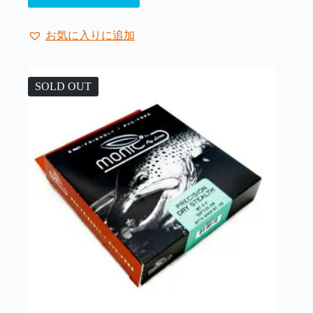
の
¥17,600
–
商
¥19,250
品
お気に入りに追加
に
は
複
SOLD OUT
数
の
バ
リ
エ
ー
シ
ョ
ン
が
あ
り
ま
す。
オ
プ