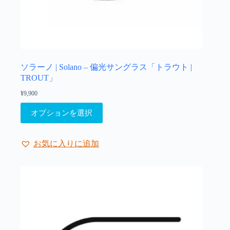
り
ま
す。
オ
プ
シ
ョ
ソラーノ | Solano – 偏光サングラス「トラウト |
ン
TROUT」
は
¥
9,900
商
こ
品
オプションを選択
の
ペ
商
ー
品
ジ
お気に入りに追加
に
か
は
ら
複
選
数
択
の
で
バ
き
リ
ま
エ
す