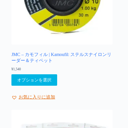
ン
が
あ
り
ま
す。
オ
プ
シ
ョ
JMC – カモフィル | Kamoufil: ステルスナイロンリ
ン
ーダー＆ティペット
は
¥
1,540
商
こ
品
オプションを選択
の
ペ
商
ー
品
ジ
お気に入りに追加
に
か
は
ら
複
選
数
択
の
で