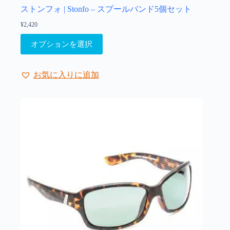
ョ
ストンフォ | Stonfo – スプールバンド5個セット
ン
¥
2,420
は
商
こ
オプションを選択
品
の
ペ
商
ー
品
お気に入りに追加
ジ
に
か
は
ら
複
選
数
択
の
で
バ
き
リ
ま
エ
す
ー
シ
ョ
ン
が
あ