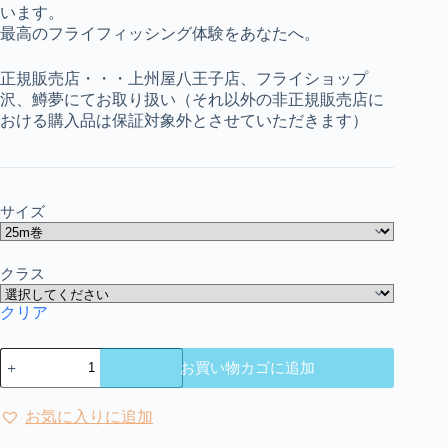
います。
最高のフライフィッシング体験をあなたへ。
正規販売店・・・上州屋八王子店、フライショップ
沢、鱒夢にてお取り扱い（それ以外の非正規販売店に
おける購入品は保証対象外とさせていただきます）
サイズ
クラス
クリア
マ
お買い物カゴに追加
キ
シ
マ
お気に入りに追加
|
Maxima