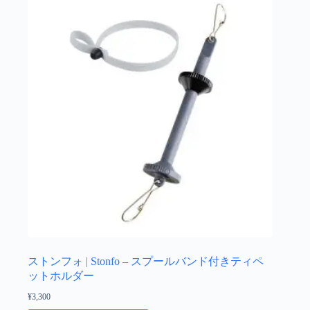
ら
数
選
の
択
バ
で
リ
き
エ
ま
ー
す
シ
ョ
ン
が
あ
り
ま
す。
オ
プ
シ
ョ
ストンフォ | Stonfo – スプールバンド付きティペ
ン
ットホルダー
は
¥
3,300
商