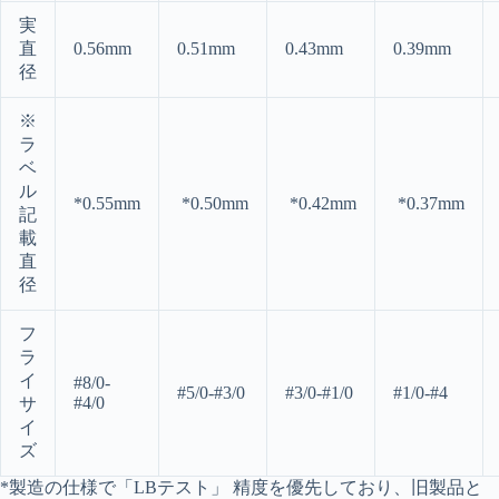
実
直
0.56mm
0.51mm
0.43mm
0.39mm
径
※
ラ
ベ
ル
*0.55mm
*0.50mm
*0.42mm
*0.37mm
記
載
直
径
フ
ラ
イ
#8/0-
#5/0-#3/0
#3/0-#1/0
#1/0-#4
#4/0
サ
イ
ズ
*製造の仕様で「LBテスト」 精度を優先しており、旧製品と