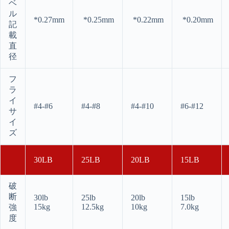
ベ
ル
*0.27mm
*0.25mm
*0.22mm
*0.20mm
記
載
直
径
フ
ラ
イ
#4-#6
#4-#8
#4-#10
#6-#12
サ
イ
ズ
30LB
25LB
20LB
15LB
破
断
30lb
25lb
20lb
15lb
15kg
12.5kg
10kg
7.0kg
強
度