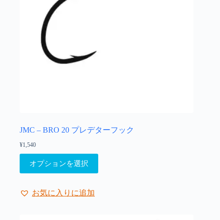
ー
シ
ョ
ン
が
あ
り
ま
す。
オ
プ
シ
ョ
JMC – BRO 20 プレデターフック
ン
¥
1,540
は
こ
商
オプションを選択
の
品
商
ペ
品
ー
お気に入りに追加
に
ジ
は
か
複