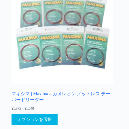
バ
き
リ
ま
エ
す
ー
シ
ョ
ン
が
あ
り
ま
す。
オ
プ
シ
ョ
マキシマ | Maxima – カメレオン ノットレス テー
ン
パードリーダー
は
¥
1,375
–
¥
1,540
価
商
格
こ
品
帯:
オプションを選択
の
¥1,375
ペ
–
商