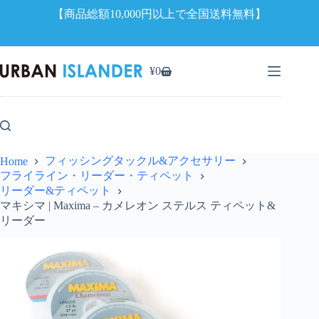
【商品総額10,000円以上で全国送料無料】
コ
ン
¥
0
シ
テ
ョ
ン
ッ
ツ
ピ
へ
ン
ス
グ
キ
フィッシングタックル&アクセサリー
Home
カ
ッ
フライライン・リーダー・ティペット
ー
プ
リーダー&ティペット
ト
マキシマ | Maxima – カメレオン ステルス ティペット&
リーダー