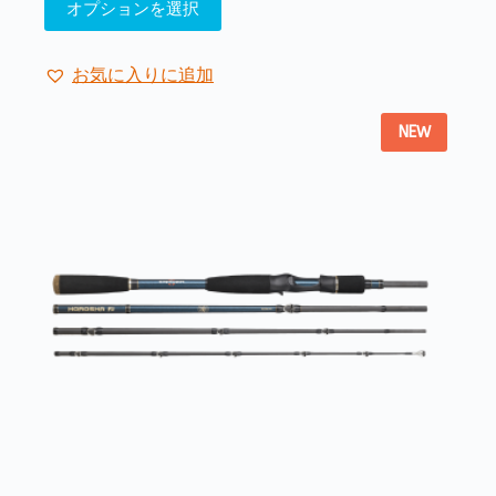
オプションを選択
帯:
の
¥22,000
商
–
品
¥24,750
お気に入りに追加
に
は
NEW
複
数
の
バ
リ
エ
ー
シ
ョ
ン
が
あ
り
ま
す。
オ