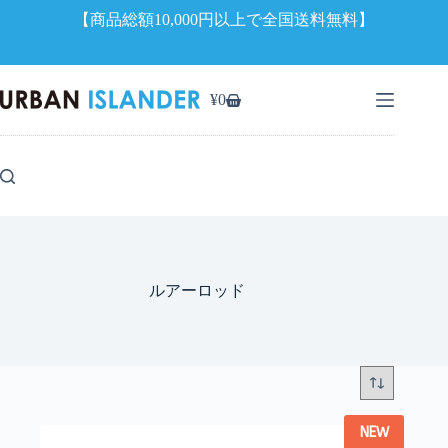
【商品総額10,000円以上で全国送料無料】
コ
ン
¥
0
シ
テ
ョ
ン
ッ
ツ
ピ
へ
ン
ス
グ
キ
カ
ッ
ー
プ
ト
ルアーロッド
NEW