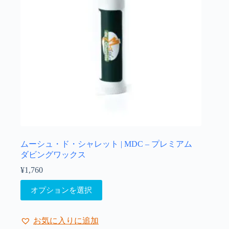
エ
す
ー
シ
ョ
ン
が
あ
り
ま
す。
オ
プ
シ
ョ
ムーシュ・ド・シャレット | MDC – プレミアム
ン
ダビングワックス
は
¥
1,760
商
こ
品
オプションを選択
の
ペ
商
ー
品
ジ
お気に入りに追加
に