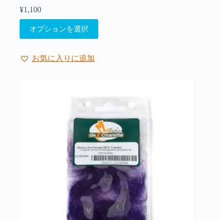
は
¥
1,100
商
こ
品
オプションを選択
の
ペ
商
ー
品
ジ
お気に入りに追加
に
か
は
ら
複
選
数
択
の
で
バ
き
リ
ま
エ
す
ー
シ
ョ
ン
が
あ
り
ま