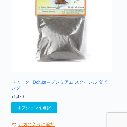
ま
エ
す
ー
シ
ョ
ン
が
あ
り
ま
す。
オ
プ
シ
ョ
ドヒーク | Dohiku – プレミアム スクイレル ダビ
ン
ング
は
¥
1,430
商
こ
品
オプションを選択
の
ペ
商
ー
品
ジ
お気に入りに追加