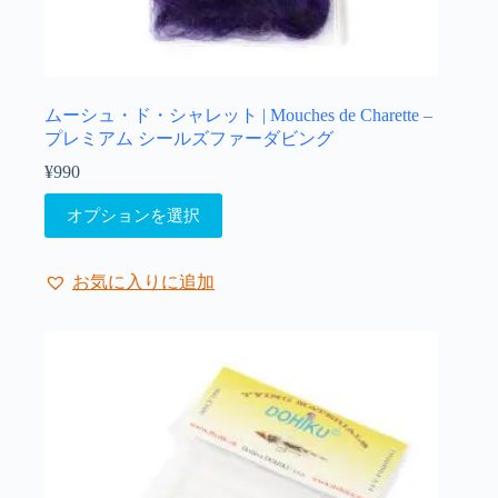
す。
オ
プ
シ
ョ
ムーシュ・ド・シャレット | Mouches de Charette –
ン
プレミアム シールズファーダビング
は
¥
990
商
こ
品
オプションを選択
の
ペ
商
ー
品
ジ
お気に入りに追加
に
か
は
ら
複
選
数
択
の
で
バ
き
リ
ま
エ
す
ー