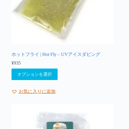
が
あ
り
ま
す。
オ
プ
シ
ョ
ホットフライ | Hot Fly – UVアイスダビング
ン
¥
935
は
こ
商
オプションを選択
の
品
商
ペ
品
ー
お気に入りに追加
に
ジ
は
か
複
ら
数
選
の
択
バ
で