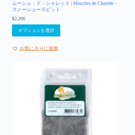
ムーシュ・ド・シャレット | Mouches de Charette –
スノーシューラビット
¥
2,200
こ
オプションを選択
の
商
品
お気に入りに追加
に
は
複
数
の
バ
リ
エ
ー
シ
ョ
ン
が
あ