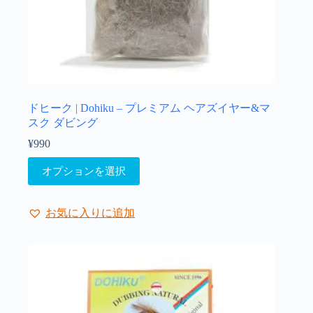
あ
り
ま
す。
オ
プ
シ
ョ
ドヒーク | Dohiku – プレミアム ヘアズイヤー&マ
ン
スク ダビング
は
¥
990
商
こ
品
オプションを選択
の
ペ
商
ー
品
ジ
お気に入りに追加
に
か
は
ら
複
選
数
択
の
で
バ
き
リ