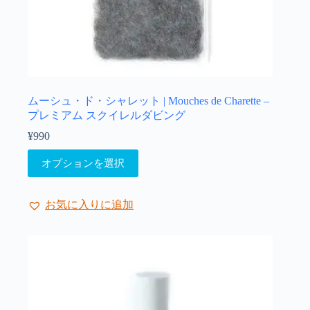
り
ま
す。
オ
プ
シ
ョ
ムーシュ・ド・シャレット | Mouches de Charette –
ン
プレミアム スクイレルダビング
は
¥
990
商
こ
品
オプションを選択
の
ペ
商
ー
品
ジ
お気に入りに追加
に
か
は
ら
複
選
数
択
の
で
バ
き
リ
ま