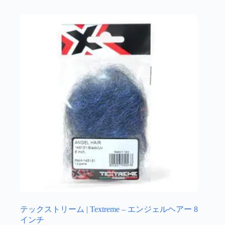
か
は
ら
複
選
数
択
の
で
バ
き
リ
ま
エ
す
ー
シ
ョ
ン
が
あ
り
ま
す。
オ
プ
シ
ョ
テックストリーム | Textreme – エンジェルヘアー 8
ン
インチ