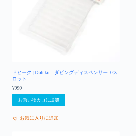
シ
ョ
ン
が
あ
り
ま
す。
オ
プ
シ
ョ
ドヒーク | Dohiku – ダビングディスペンサー10ス
ン
ロット
は
¥
990
商
品
お買い物カゴに追加
ペ
ー
ジ
お気に入りに追加
か
ら