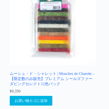
リ
き
エ
ま
ー
す
シ
ョ
ン
が
あ
り
ま
す。
オ
プ
シ
ョ
ムーシュ・ド・シャレット | Mouches de Charette –
ン
【限定数のみ販売】プレミアム シールズファー
は
ダビングセレクト12色パック
商
¥
9,350
品
ペ
お買い物カゴに追加
ー