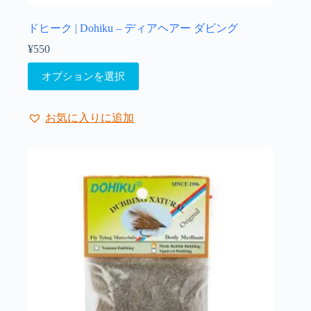
シ
ョ
ドヒーク | Dohiku – ディアヘアー ダビング
ン
¥
550
は
こ
商
オプションを選択
の
品
商
ペ
品
ー
お気に入りに追加
に
ジ
は
か
複
ら
数
選
の
択
バ
で
リ
き
エ
ま
ー
す
シ
ョ
ン
が