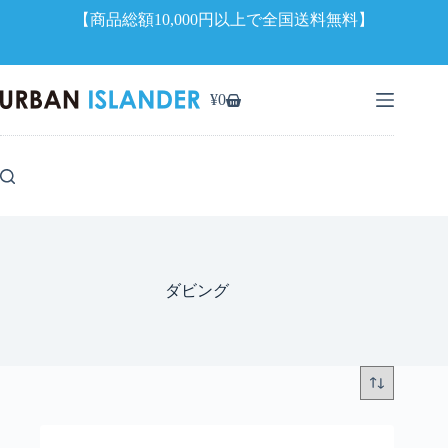
【商品総額10,000円以上で全国送料無料】
コ
ン
¥
0
シ
テ
ョ
ン
ッ
ツ
ピ
へ
ン
ス
グ
キ
カ
ッ
ー
プ
ト
ダビング