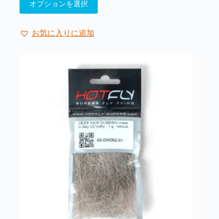
オプションを選択
の
商
品
お気に入りに追加
に
は
複
数
の
バ
リ
エ
ー
シ
ョ
ン
が
あ
り
ま
す。
オ