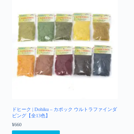
ドヒーク | Dohiku – カポック ウルトラファインダ
ビング【全13色】
¥
660
こ