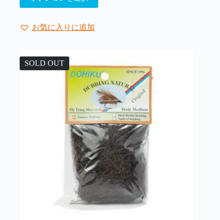
の
商
品
お気に入りに追加
に
は
複
SOLD OUT
数
の
バ
リ
エ
ー
シ
ョ
ン
が
あ
り
ま
す。
オ
プ