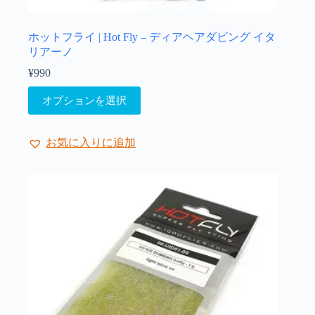
プ
シ
ョ
ホットフライ | Hot Fly – ディアヘアダビング イタ
ン
リアーノ
は
¥
990
商
こ
品
オプションを選択
の
ペ
商
ー
品
ジ
お気に入りに追加
に
か
は
ら
複
選
数
択
の
で
バ
き
リ
ま
エ
す
ー
シ
ョ
ン