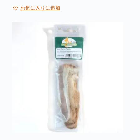
ジ
か
お気に入りに追加
ら
選
択
で
き
ま
す