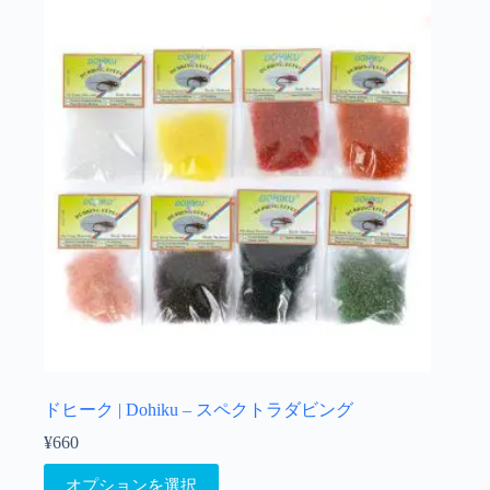
選
択
で
き
ま
す
ドヒーク | Dohiku – スペクトラダビング
¥
660
こ
オプションを選択