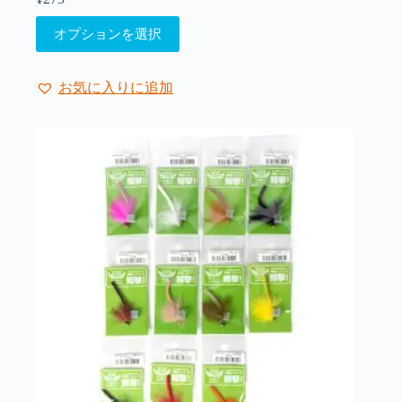
は
こ
商
オプションを選択
の
品
商
ペ
品
ー
お気に入りに追加
に
ジ
は
か
複
ら
数
選
の
択
バ
で
リ
き
エ
ま
ー
す
シ
ョ
ン
が
あ
り
ま
す。