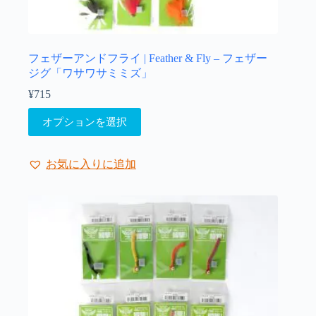
オ
プ
シ
ョ
フェザーアンドフライ | Feather & Fly – フェザー
ン
ジグ「ワサワサミミズ」
は
¥
715
商
こ
品
オプションを選択
の
ペ
商
ー
品
ジ
お気に入りに追加
に
か
は
ら
複
選
数
択
の
で
バ
き
リ
ま
エ
す
ー
シ