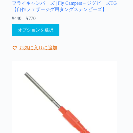
フライキャンパーズ | Fly Campers – ジグビーズTG
【自作フェザージグ用タングステンビーズ】
¥
440
–
¥
770
価
格
こ
オプションを選択
帯:
の
¥440
商
–
品
¥770
お気に入りに追加
に
は
複
数
の
バ
リ
エ
ー
シ
ョ
ン
が
あ