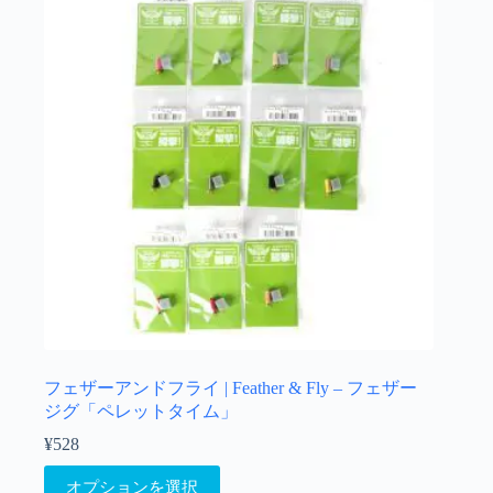
択
の
で
バ
き
リ
ま
エ
す
ー
シ
ョ
ン
が
あ
り
ま
す。
オ
プ
シ
ョ
フェザーアンドフライ | Feather & Fly – フェザー
ン
ジグ「ペレットタイム」
は
¥
528
商
こ
品
オプションを選択