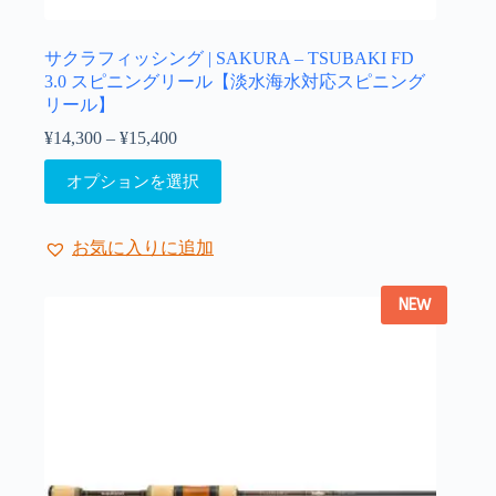
サクラフィッシング | SAKURA – TSUBAKI FD
3.0 スピニングリール【淡水海水対応スピニング
リール】
¥
14,300
–
¥
15,400
価
格
こ
オプションを選択
帯:
の
¥14,300
商
–
品
¥15,400
お気に入りに追加
に
は
NEW
複
数
の
バ
リ
エ
ー
シ
ョ