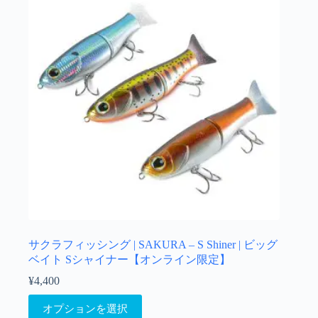
の
で
バ
き
リ
ま
エ
す
ー
シ
ョ
ン
が
あ
り
ま
す。
オ
プ
シ
ョ
サクラフィッシング | SAKURA – S Shiner | ビッグ
ン
ベイト Sシャイナー【オンライン限定】
は
¥
4,400
商
こ
品
オプションを選択
の