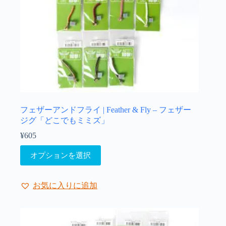
ョ
ン
が
あ
り
ま
す。
オ
プ
シ
ョ
フェザーアンドフライ | Feather & Fly – フェザー
ン
ジグ「どこでもミミズ」
は
¥
605
商
こ
品
オプションを選択
の
ペ
商
ー
品
ジ
お気に入りに追加
に
か
は
ら
複
選
数