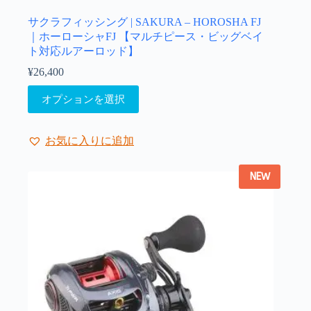
シ
ョ
サクラフィッシング | SAKURA – HOROSHA FJ
ン
｜ホーローシャFJ 【マルチピース・ビッグベイ
は
ト対応ルアーロッド】
商
¥
26,400
品
こ
ペ
オプションを選択
の
ー
商
ジ
品
か
お気に入りに追加
に
ら
は
選
NEW
複
択
数
で
の
き
バ
ま
リ
す
エ
ー
シ
ョ
ン