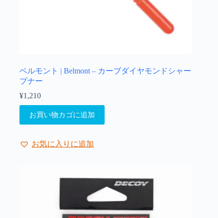
り
ま
す。
オ
プ
シ
ョ
ベルモント | Belmont – カーブダイヤモンドシャー
ン
プナー
は
¥
1,210
商
品
お買い物カゴに追加
ペ
ー
ジ
お気に入りに追加
か
ら
選
択
で
き
ま