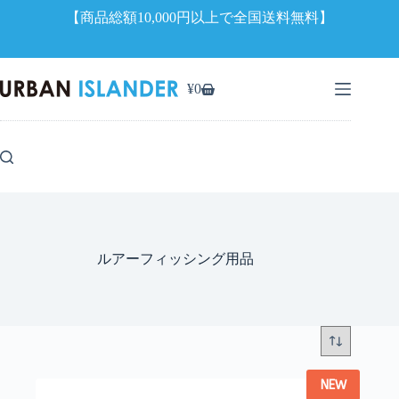
【商品総額10,000円以上で全国送料無料】
コ
ン
¥
0
シ
テ
ョ
ン
ッ
ツ
ピ
へ
ン
ス
グ
キ
カ
ッ
ー
プ
ト
ルアーフィッシング用品
NEW