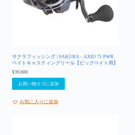
が
あ
り
ま
す。
オ
プ
シ
ョ
サクラフィッシング | SAKURA – AXIO 71 PWR
ン
ベイトキャスティングリール【ビッグベイト用】
は
¥
39,600
商
品
お買い物カゴに追加
ペ
ー
ジ
お気に入りに追加
か
ら
選
択
で