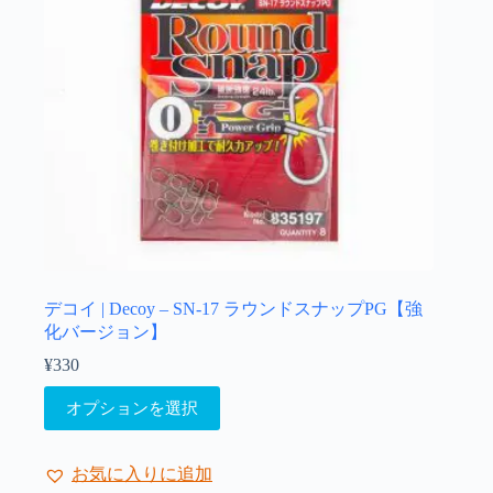
す
デコイ | Decoy – SN-17 ラウンドスナップPG【強
化バージョン】
¥
330
こ
オプションを選択
の
商
品
お気に入りに追加
に