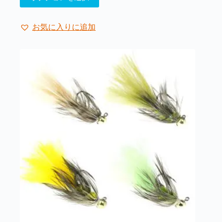
の
ペ
商
ー
品
ジ
お気に入りに追加
に
か
は
ら
複
選
数
択
の
で
バ
き
リ
ま
エ
す
ー
シ
ョ
ン
が
あ
り
ま
す。
オ
プ