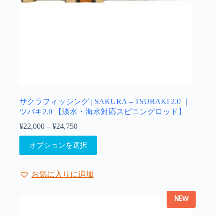
ン
が
あ
り
ま
す。
オ
プ
シ
ョ
サクラフィッシング | SAKURA – TSUBAKI 2.0 ｜
ン
ツバキ2.0 【淡水・海水対応スピニングロッド】
は
¥
22,000
–
¥
24,750
価
商
格
こ
品
オプションを選択
帯:
の
ペ
¥22,000
商
ー
–
品
ジ
¥24,750
お気に入りに追加
に
か
は
ら
NEW
複
選
数
択