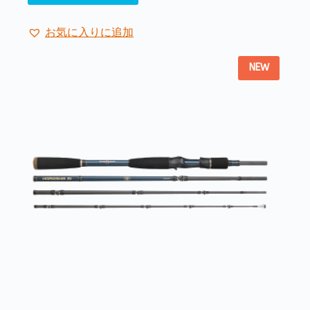
ペ
商
ー
品
ジ
お気に入りに追加
に
か
は
ら
NEW
複
選
数
択
の
で
バ
き
リ
ま
エ
す
ー
シ
ョ
ン
が
あ
り
ま
す。
オ
プ