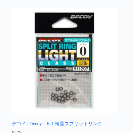
は
複
数
の
バ
リ
エ
ー
シ
ョ
ン
が
あ
り
ま
す。
オ
プ
シ
ョ
デコイ | Decoy – R-1 軽量スプリットリング
ン
¥
275