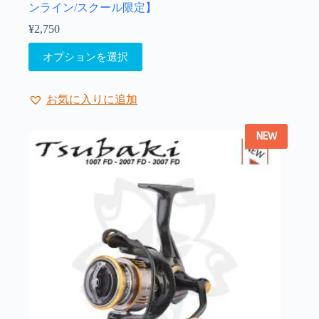
ンライン/スクール限定】
¥
2,750
こ
オプションを選択
の
商
品
お気に入りに追加
に
は
NEW
複
数
の
バ
リ
エ
ー
シ
ョ
ン
が
あ
り