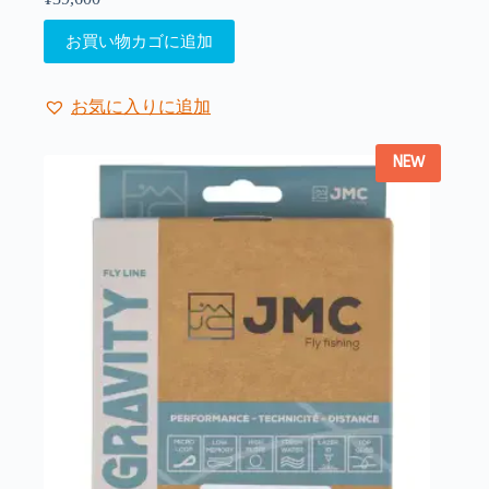
商
品
お買い物カゴに追加
ペ
ー
ジ
お気に入りに追加
か
ら
NEW
選
択
で
き
ま
す