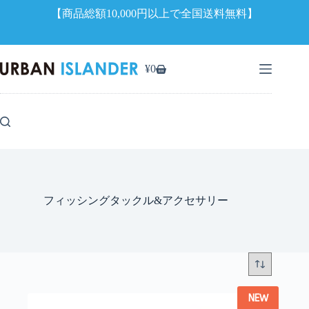
【商品総額10,000円以上で全国送料無料】
コ
ン
¥
0
シ
テ
ョ
ン
ッ
ツ
ピ
へ
ン
ス
グ
キ
カ
ッ
ー
プ
ト
フィッシングタックル&アクセサリー
NEW