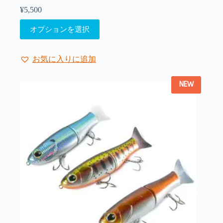
は
¥
5,500
商
こ
品
オプションを選択
の
ペ
商
ー
品
ジ
お気に入りに追加
に
か
は
ら
NEW
複
選
数
択
の
で
バ
き
リ
ま
エ
す
ー
シ
ョ
ン
が
あ
り
ま