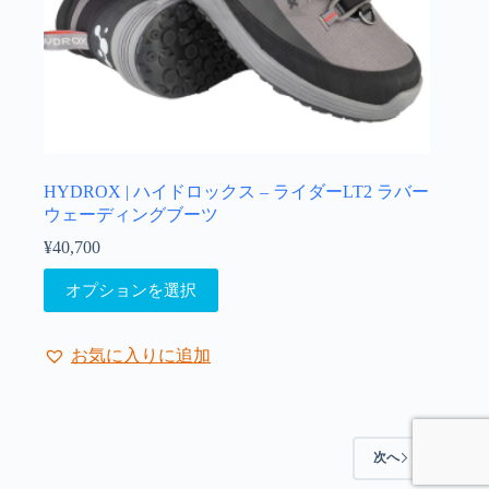
が
あ
り
ま
す。
オ
プ
シ
ョ
HYDROX | ハイドロックス – ライダーLT2 ラバー
ン
ウェーディングブーツ
は
¥
40,700
商
こ
品
オプションを選択
の
ペ
商
ー
品
ジ
お気に入りに追加
に
か
は
ら
複
選
数
択
次へ
の
で
バ