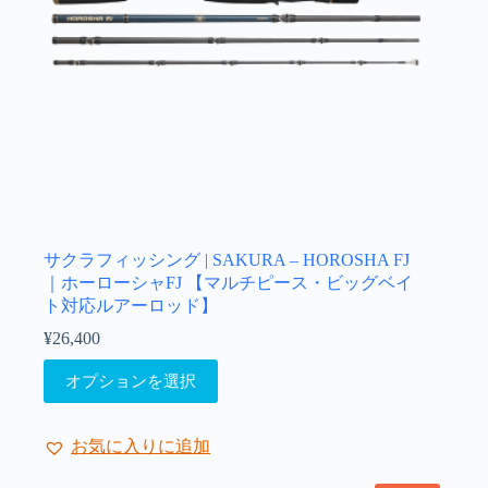
シ
ョ
ン
が
あ
り
ま
す。
オ
プ
シ
ョ
サクラフィッシング | SAKURA – HOROSHA FJ
ン
｜ホーローシャFJ 【マルチピース・ビッグベイ
は
ト対応ルアーロッド】
商
¥
26,400
品
こ
ペ
オプションを選択
の
ー
商
ジ
品
か
お気に入りに追加
に
ら
は