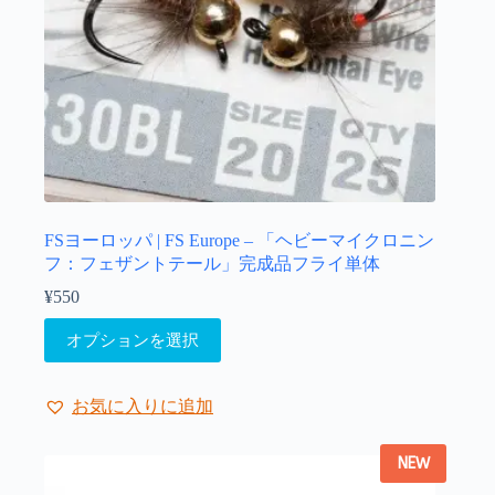
ョ
ン
が
あ
り
ま
す。
オ
プ
シ
ョ
FSヨーロッパ | FS Europe – 「ヘビーマイクロニン
ン
フ：フェザントテール」完成品フライ単体
は
¥
550
商
こ
品
オプションを選択
の
ペ
商
ー
品
ジ
お気に入りに追加
に
か
は
ら
NEW
複
選
数