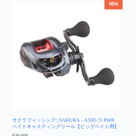
選
NEW
複
択
数
で
の
き
バ
ま
リ
す
エ
ー
シ
ョ
ン
が
あ
り
ま
す。
オ
プ
シ
ョ
サクラフィッシング | SAKURA – AXIO 71 PWR
ン
ベイトキャスティングリール【ビッグベイト用】
は
¥
39,600