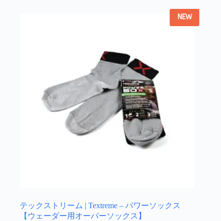
か
は
ら
NEW
複
選
数
択
の
で
バ
き
リ
ま
エ
す
ー
シ
ョ
ン
が
あ
り
ま
す。
オ
プ
シ
ョ
テックストリーム | Textreme – パワーソックス
ン
【ウェーダー用オーバーソックス】