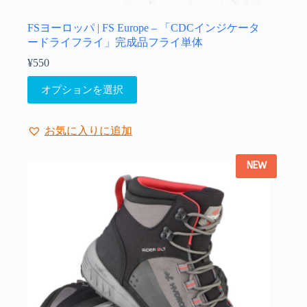
シ
ョ
FSヨーロッパ | FS Europe – 「CDCインジケータ
ン
ードライフライ」完成品フライ単体
は
¥
550
商
こ
品
オプションを選択
の
ペ
商
ー
品
ジ
お気に入りに追加
に
か
は
ら
NEW
複
選
数
択
の
で
バ
き
リ
ま
エ
す
ー
シ
ョ
ン