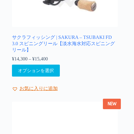
ま
す。
オ
プ
シ
ョ
サクラフィッシング | SAKURA – TSUBAKI FD
ン
3.0 スピニングリール【淡水海水対応スピニング
は
リール】
商
¥
14,300
–
¥
15,400
価
品
格
こ
ペ
オプションを選択
帯:
の
ー
¥14,300
商
ジ
–
品
か
¥15,400
お気に入りに追加
に
ら
は
選
NEW
複
択
数
で
の
き
バ
ま
リ
す