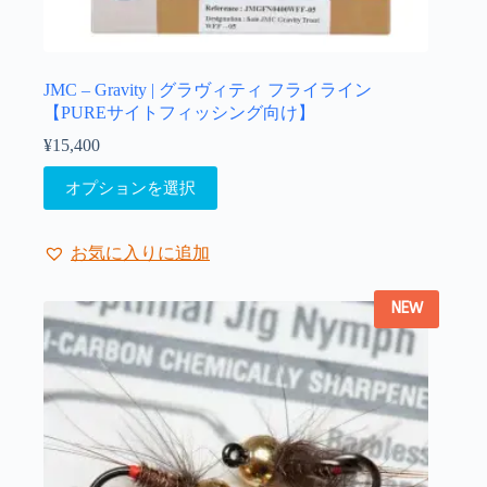
JMC – Gravity | グラヴィティ フライライン
【PUREサイトフィッシング向け】
¥
15,400
こ
オプションを選択
の
商
品
お気に入りに追加
に
は
NEW
複
数
の
バ
リ
エ
ー
シ