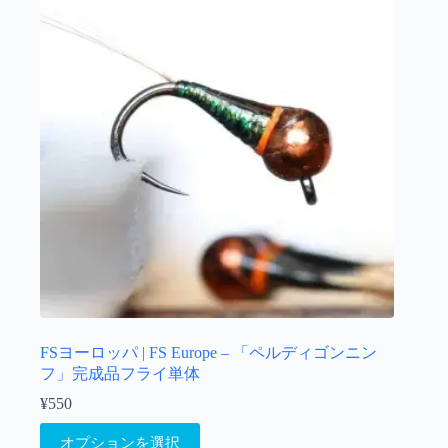
択
の
で
バ
き
リ
ま
エ
す
ー
シ
ョ
ン
が
あ
り
ま
す。
オ
プ
シ
ョ
FSヨーロッパ | FS Europe – 「ペルディゴンニン
ン
フ」完成品フライ単体
は
¥
550
商
こ
品
オプションを選択