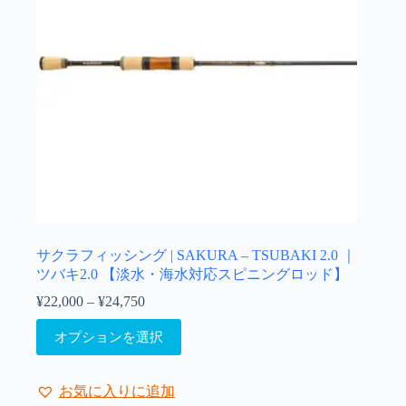
エ
ー
シ
ョ
ン
が
あ
り
ま
す。
オ
プ
シ
ョ
サクラフィッシング | SAKURA – TSUBAKI 2.0 ｜
ン
ツバキ2.0 【淡水・海水対応スピニングロッド】
は
¥
22,000
–
¥
24,750
価
商
格
こ
品
オプションを選択
帯:
の
ペ
¥22,000
商
ー
–
品
ジ
¥24,750
お気に入りに追加
に