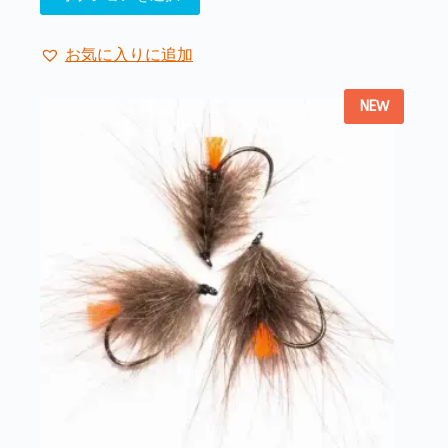
の
ペ
商
ー
品
ジ
お気に入りに追加
に
か
は
ら
NEW
複
選
数
択
の
で
バ
き
リ
ま
エ
す
ー
シ
ョ
ン
が
あ
り
ま
す。
オ
プ