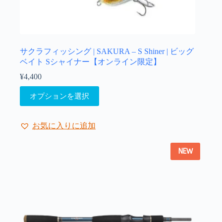
す。
オ
プ
シ
ョ
サクラフィッシング | SAKURA – S Shiner | ビッグ
ン
ベイト Sシャイナー【オンライン限定】
は
¥
4,400
商
こ
品
オプションを選択
の
ペ
商
ー
品
ジ
お気に入りに追加
に
か
は
ら
NEW
複
選
数
択
の
で
バ
き
リ
ま
エ
す
ー