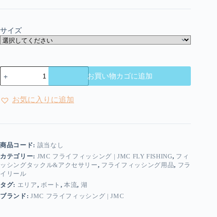
サイズ
JMC
お買い物カゴに追加
-
Equinox
|
お気に入りに追加
イ
キ
ノ
ッ
ク
商品コード:
該当なし
ス
カテゴリー:
JMC フライフィッシング | JMC FLY FISHING
,
フィ
-
ッシングタックル&アクセサリー
,
フライフィッシング用品
,
フラ
ア
イリール
ン
チ
タグ:
エリア
,
ボート
,
本流
,
湖
リ
ブランド:
JMC フライフィッシング | JMC
バ
ー