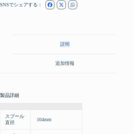
ス
SNSでシェアする：
ハ
イ
ギ
ア
フ
ラ
イ
説明
リ
ー
ル
追加情報
個
製品詳細
スプール
104mm
直径