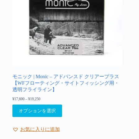
シ
ョ
ン
が
あ
り
ま
す。
オ
プ
シ
ョ
モニック | Monic – アドバンスド クリアープラス
ン
【WFフローティング・サイトフィッシング用・
は
透明フライライン】
商
¥
17,600
–
¥
19,250
価
品
格
こ
ペ
帯:
オプションを選択
の
¥17,600
ー
–
商
ジ
¥19,250
品
か
お気に入りに追加
に
ら