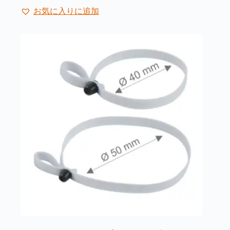
品
ジ
お気に入りに追加
に
か
は
ら
複
選
数
択
の
で
バ
き
リ
ま
エ
す
ー
シ
ョ
ン
が
あ
り
ま
す。
オ
プ
シ