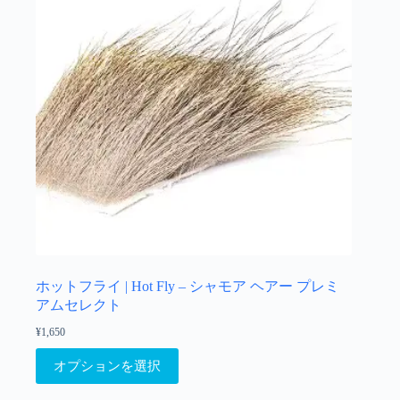
バ
リ
エ
ー
シ
ョ
ン
が
あ
り
ま
す。
オ
プ
シ
ョ
ホットフライ | Hot Fly – シャモア ヘアー プレミ
ン
アムセレクト
は
¥
1,650
商
こ
品
オプションを選択
の
ペ
商
ー