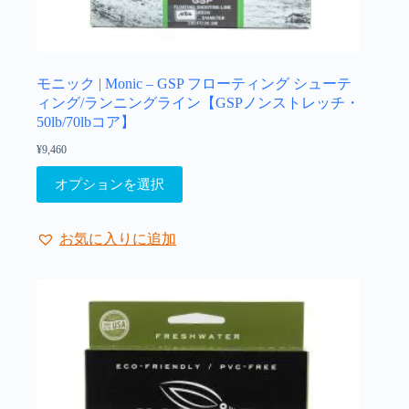
す。
オ
プ
シ
ョ
モニック | Monic – GSP フローティング シューテ
ン
ィング/ランニングライン【GSPノンストレッチ・
は
50lb/70lbコア】
商
¥
9,460
品
こ
ペ
オプションを選択
の
ー
商
ジ
品
か
お気に入りに追加
に
ら
は
選
複
択
数
で
の
き
バ
ま
リ
す
エ
ー