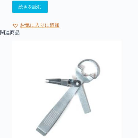
商
続きを読む
品
ペ
ー
お気に入りに追加
ジ
関連商品
か
ら
選
択
で
き
ま
す