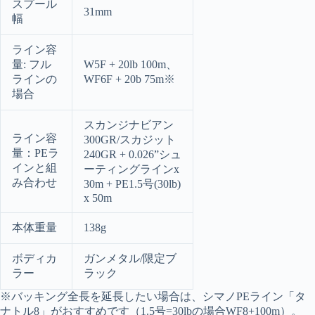
スプール
31mm
幅
ライン容
量: フル
W5F + 20lb 100m、
ラインの
WF6F + 20b 75m※
場合
スカンジナビアン
ライン容
300GR/スカジット
量：PEラ
240GR + 0.026”シュ
インと組
ーティングラインx
み合わせ
30m + PE1.5号(30lb)
x 50m
本体重量
138g
ボディカ
ガンメタル/限定ブ
ラー
ラック
※バッキング全長を延長したい場合は、シマノPEライン「タ
ナトル8」がおすすめです（1.5号=30lbの場合WF8+100m）。