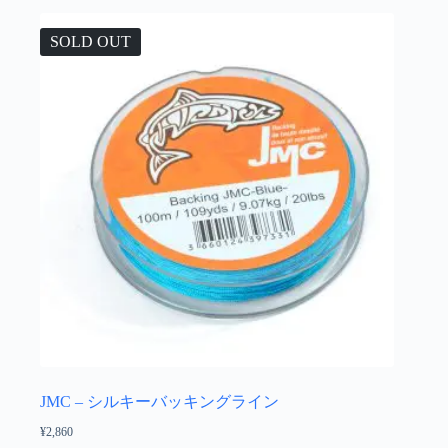
は
選
複
択
SOLD OUT
数
で
の
き
バ
ま
リ
す
エ
ー
シ
ョ
ン
が
あ
り
ま
す。
オ
プ
シ
ョ
JMC – シルキーバッキングライン
ン
¥
2,860
は