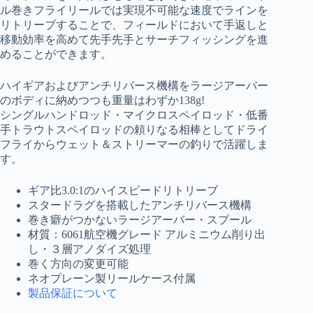
ル巻きフライリールでは実現不可能な速度でラインを
リトリーブすることで、フィールドにおいて手返しと
移動効率を高めて先手先手とサーチフィッシングを進
めることができます。
ハイギアおよびアンチリバース機構をラージアーバー
のボディに納めつつも重量はわずか138g!
シングルハンドロッド・マイクロスペイロッド・低番
手トラウトスペイロッドの頼りなる相棒としてドライ
フライからウェット＆ストリーマーの釣りで活躍しま
す。
ギア比3.0:1のハイスピードリトリーブ
スタードラグを搭載したアンチリバース機構
巻き癖がつかないラージアーバー・スプール
材質：6061航空機グレード アルミニウム削り出
し・３層アノダイズ処理
巻く方向の変更可能
ネオプレーン製リールケース付属
製品保証について