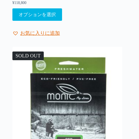
¥
118,800
こ
オプションを選択
の
商
品
お気に入りに追加
に
は
複
SOLD OUT
数
の
バ
リ
エ
ー
シ
ョ
ン
が
あ
り
ま