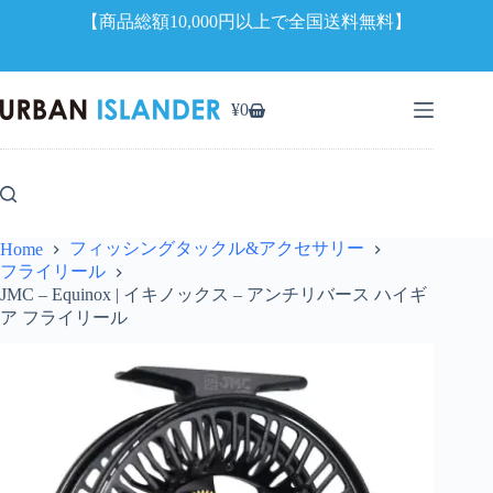
【商品総額10,000円以上で全国送料無料】
コ
ン
¥
0
シ
テ
ョ
ン
ッ
ツ
ピ
へ
ン
ス
グ
キ
フィッシングタックル&アクセサリー
Home
カ
ッ
フライリール
ー
プ
JMC – Equinox | イキノックス – アンチリバース ハイギ
ト
ア フライリール