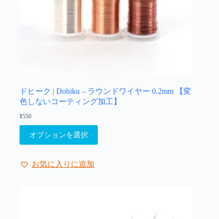
ドヒーク | Dohiku – ラウンドワイヤー 0.2mm 【変
色しないコーティング加工】
¥
550
こ
オプションを選択
の
商
品
お気に入りに追加
に
は
複
数
の