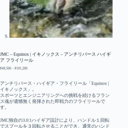
JMC – Equinox | イキノックス – アンチリバース ハイギ
ア フライリール
¥
49,500
–
¥
101,200
価
格
帯:
¥49,500
アンチリバース・ハイギア・フライリール「Equinox |
–
イキノックス」。
¥101,200
スポーツとエンジニアリングへの挑戦を続けるフラン
ス魂が遺憾無く発揮された即戦力のフライリールで
す。
JMC独自の3.0:1ハイギア設計により、ハンドル１回転
でスプールを３回転させることができ、通常のハンド