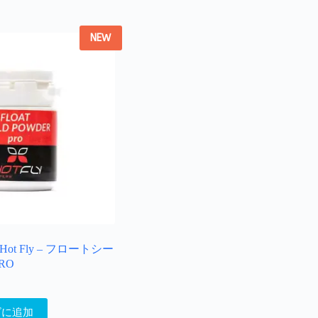
NEW
ot Fly – フロートシー
RO
ゴに追加