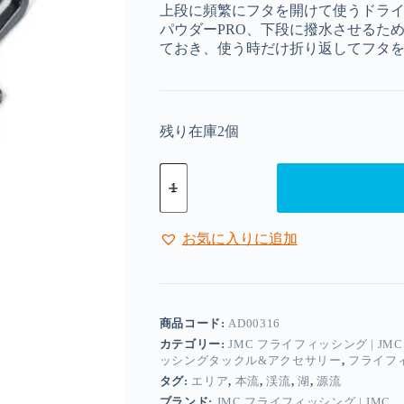
上段に頻繁にフタを開けて使うドラ
パウダーPRO、下段に撥水させるた
ておき、使う時だけ折り返してフタ
残り在庫2個
JMC
-
ボ
ト
ル
お気に入りに追加
ホ
ル
ダ
ー
DUO
商品コード:
AD00316
個
カテゴリー:
JMC フライフィッシング | JMC F
ッシングタックル&アクセサリー
,
フライフ
タグ:
エリア
,
本流
,
渓流
,
湖
,
源流
ブランド:
JMC フライフィッシング | JMC