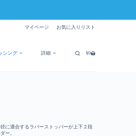
マイページ
お気に入りリスト
ッシング
詳細
¥
0
シ
ョ
ッ
ピ
ン
グ
カ
ー
ト
直径に適合するラバーストッパーが上下２段
ルダー。