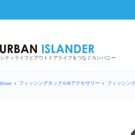
コ
ン
テ
ン
ツ
へ
シティライフとアウトドアライフをつなぐカンパニー
ス
キ
ッ
プ
フィッシングタックル&アクセサリー
フィッシン
Home