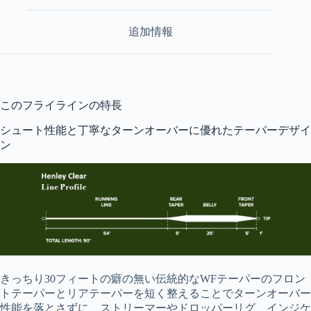
【WF
シ
追加情報
ン
キ
ン
グ・
透
明
このフライラインの特長
フ
シュート性能と丁寧なターンオーバーに優れたテーパーデザイ
ラ
ン
イ
ラ
イ
ン】
個
きっちり30フィートの癖の無い伝統的なWFテーパーのフロン
トテーパーとリアテーパーを短く整えることでターンオーバー
性能を落とさずに、ストリーマーやドロッパーリグ、インジケ