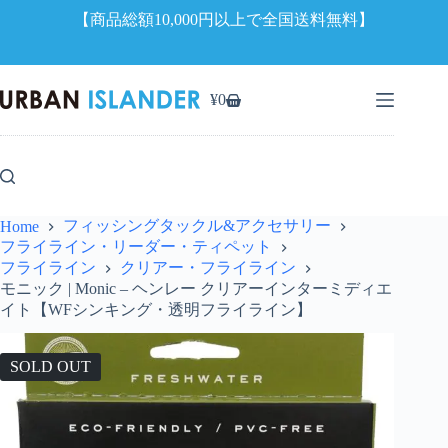
【商品総額10,000円以上で全国送料無料】
コ
ン
¥
0
シ
テ
ョ
ン
ッ
ツ
ピ
へ
ン
ス
グ
キ
フィッシングタックル&アクセサリー
Home
カ
ッ
フライライン・リーダー・ティペット
ー
プ
フライライン
クリアー・フライライン
ト
モニック | Monic – ヘンレー クリアーインターミディエ
イト【WFシンキング・透明フライライン】
SOLD OUT