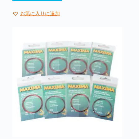
商
品
お気に入りに追加
に
は
複
数
の
バ
リ
エ
ー
シ
ョ
ン
が
あ
り
ま
す。
オ
プ