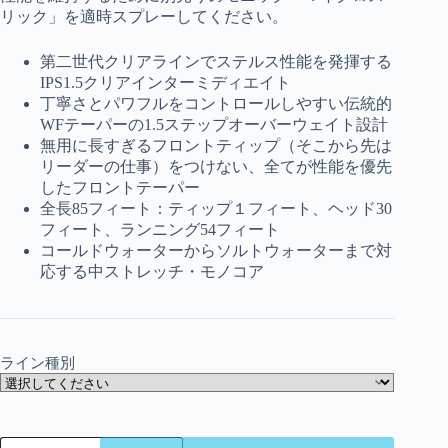
リック」を適時スプレーしてください。
第二世代クリアラインでステルス性能を発揮する
IPS1.5クリアインターミディエイト
丁寧さとパワフルをコントロールしやすい伝統的
WFテーパーの1.5ステップオーバーウェイト設計
無用に長すぎるフロントティップ（そこから先は
リーダーの仕事）をつけない、全てが性能を優先
したフロントテーパー
全長85フィート：ティップ１フィート、ヘッド30
フィート、ランニング54フィート
コールドウォーターからソルトウォーターまで対
応する中ストレッチ・モノコア
ライン種別
モ