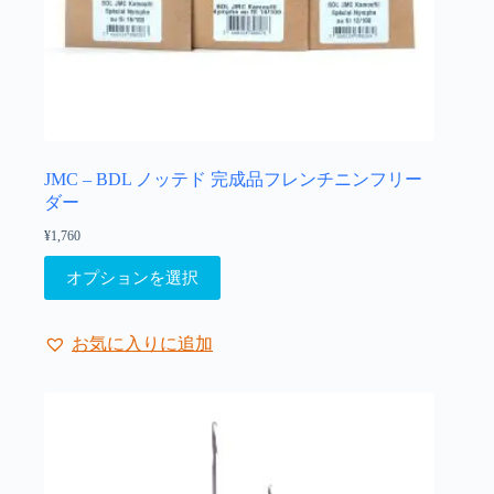
あ
り
ま
す。
オ
プ
シ
ョ
JMC – BDL ノッテド 完成品フレンチニンフリー
ン
ダー
は
¥
1,760
商
こ
品
オプションを選択
の
ペ
商
ー
品
ジ
お気に入りに追加
に
か
は
ら
複
選
数
択
の
で
バ
き