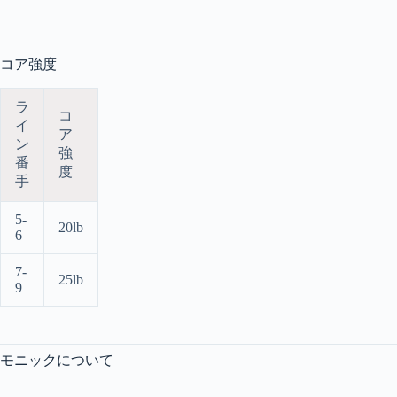
コア強度
ラ
コ
イ
ア
ン
強
番
度
手
5-
20lb
6
7-
25lb
9
モニックについて