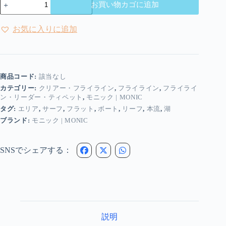
お買い物カゴに追加
ニ
ッ
ク
お気に入りに追加
|
Monic
-
ヘ
ン
商品コード:
該当なし
レ
カテゴリー:
クリアー・フライライン
,
フライライン
,
フライライ
ー
ン・リーダー・ティペット
,
モニック | MONIC
ク
タグ:
エリア
,
サーフ
,
フラット
,
ボート
,
リーフ
,
本流
,
湖
リ
ア
ブランド:
モニック | MONIC
ー
イ
ン
SNSでシェアする：
タ
ー
ミ
デ
ィ
エ
イ
説明
ト