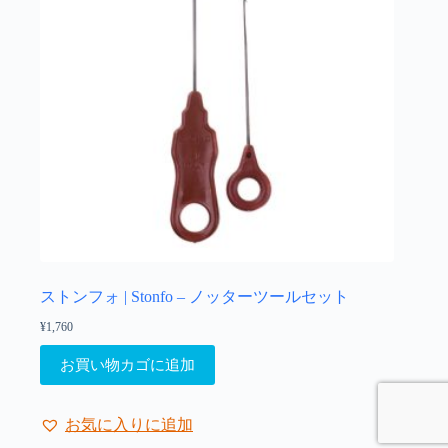
リ
ま
エ
す
ー
シ
ョ
ン
が
あ
り
ま
す。
オ
プ
シ
ョ
ストンフォ | Stonfo – ノッターツールセット
ン
¥
1,760
は
商
お買い物カゴに追加
品
ペ
ー
お気に入りに追加
ジ