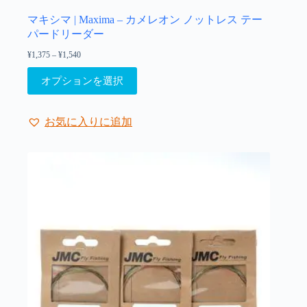
シ
ョ
マキシマ | Maxima – カメレオン ノットレス テー
ン
パードリーダー
は
¥
1,375
–
¥
1,540
価
商
格
こ
品
帯:
オプションを選択
の
¥1,375
ペ
–
商
ー
¥1,540
品
ジ
お気に入りに追加
に
か
は
ら
複
選
数
択
の
で
バ
き
リ
ま
エ
す
ー
シ
ョ
ン
が