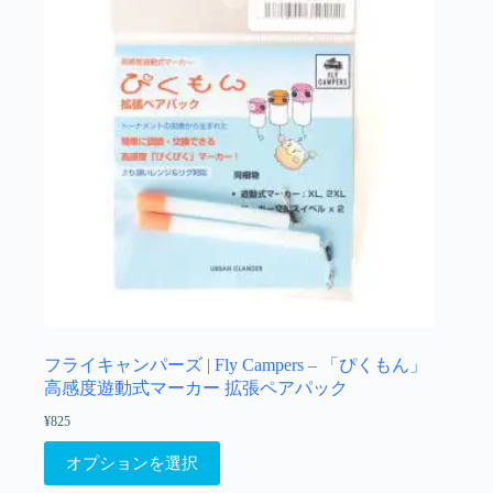
で
き
ま
す
フライキャンパーズ | Fly Campers – 「ぴくもん」
高感度遊動式マーカー 拡張ペアパック
¥
825
こ
オプションを選択
の