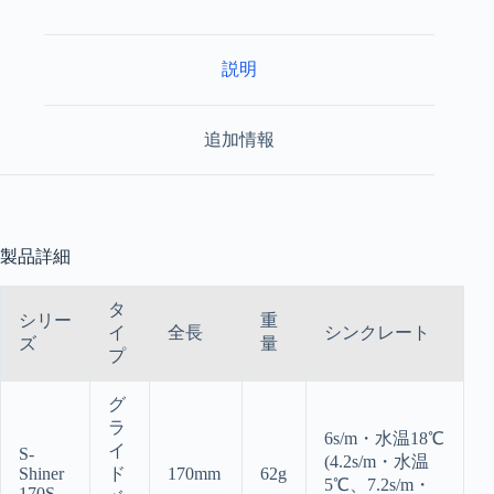
S
シ
ャ
説明
イ
ナ
ー
追加情報
【オ
ン
ラ
イ
ン
限
製品詳細
定】
個
タ
シリー
重
イ
全長
シンクレート
ズ
量
プ
グ
ラ
6s/m・水温18℃
イ
S-
(4.2s/m・水温
Shiner
ド
170mm
62g
5℃、7.2s/m・
170S