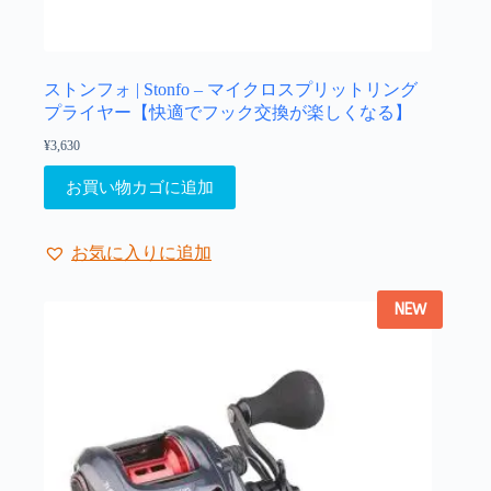
オ
プ
シ
ョ
ストンフォ | Stonfo – マイクロスプリットリング
ン
プライヤー【快適でフック交換が楽しくなる】
は
¥
3,630
商
品
お買い物カゴに追加
ペ
ー
ジ
お気に入りに追加
か
ら
NEW
選
択
で
き
ま
す