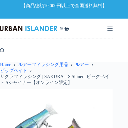
【商品総額10,000円以上で全国送料無料】
コ
ン
¥
0
シ
テ
ョ
ン
ッ
ツ
ピ
へ
ン
ス
グ
キ
ルアーフィッシング用品
ルアー
Home
カ
ッ
ビッグベイト
ー
プ
サクラフィッシング | SAKURA – S Shiner | ビッグベイ
ト
ト Sシャイナー【オンライン限定】