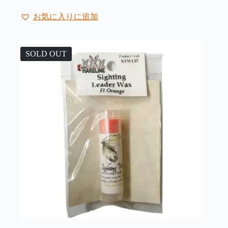
商
品
お気に入りに追加
に
は
複
SOLD OUT
数
の
バ
リ
エ
ー
シ
ョ
ン
が
あ
り
ま
す。
オ
プ
シ