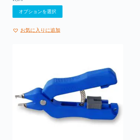
こ
オプションを選択
の
商
品
お気に入りに追加
に
は
複
数
の
バ
リ
エ
ー
シ
ョ
ン
が
あ
り
ま
す。