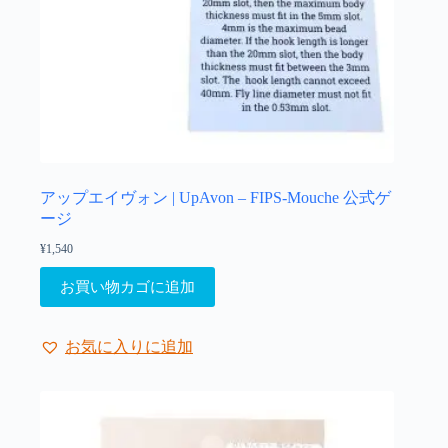
ン
が
あ
り
ま
す。
オ
プ
シ
ョ
アップエイヴォン | UpAvon – FIPS-Mouche 公式ゲ
ン
ージ
は
¥
1,540
商
品
お買い物カゴに追加
ペ
ー
ジ
お気に入りに追加
か
ら
選
択