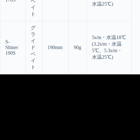
ベ
水温25℃)
イ
ト
グ
ラ
5s/m・水温18℃
イ
S-
(3.2s/m・水温
Shiner
ド
190mm
90g
5℃、5.3s/m・
190S
ベ
水温25℃)
イ
ト