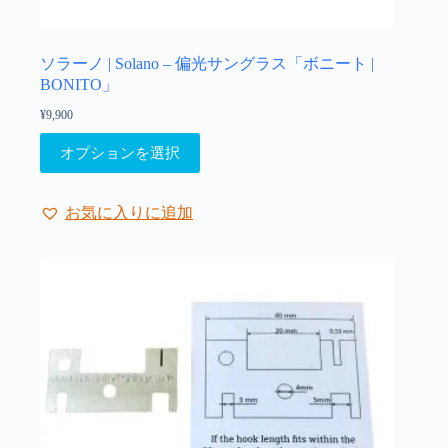
プ
シ
ョ
ソラーノ | Solano – 偏光サングラス「ボニート |
ン
BONITO」
は
¥
9,900
商
品
こ
オプションを選択
ペ
の
ー
商
ジ
品
お気に入りに追加
か
に
ら
は
選
複
択
数
で
の
き
バ
ま
リ
す
エ
ー
シ
ョ