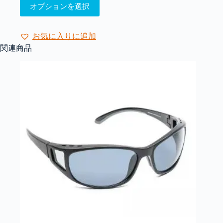
こ
オプションを選択
の
商
品
お気に入りに追加
に
関連商品
は
複
数
の
バ
リ
エ
ー
シ
ョ
ン
が
あ
り
ま
す。
オ