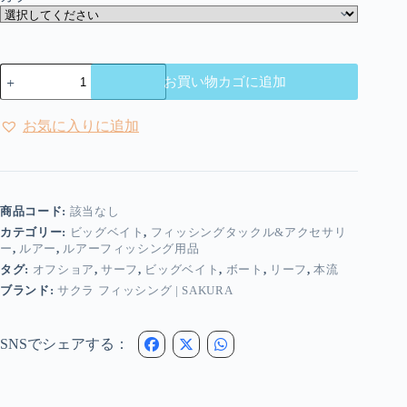
サ
お買い物カゴに追加
ク
ラ
フ
お気に入りに追加
ィ
ッ
シ
ン
グ
商品コード:
該当なし
|
カテゴリー:
ビッグベイト
,
フィッシングタックル&アクセサリ
SAKURA
ー
,
ルアー
,
ルアーフィッシング用品
-
タグ:
オフショア
,
サーフ
,
ビッグベイト
,
ボート
,
リーフ
,
本流
S
Shiner
ブランド:
サクラ フィッシング | SAKURA
|
ビ
ッ
SNSでシェアする：
グ
ベ
イ
ト