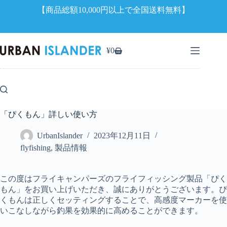
【商品総額10,000円以上で全国送料無料】
コ
ン
¥
0
シ
テ
ョ
ン
ッ
ツ
ピ
へ
ン
ス
グ
キ
「ぴくもん」詳しい使い方
カ
ッ
ー
プ
UrbanIslander
2023年12月11日
ト
flyfishing
,
製品情報
この度はフライキャンパーズのフライフィッシング製品「ぴく
もん」をお買い上げいただき、誠にありがとうございます。ぴ
くもんは正しくセッティングすることで、高感度マーカーを使
いこなしながら釣果を効果的に高めることができます。