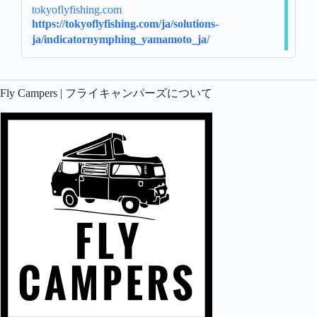
tokyoflyfishing.com
https://tokyoflyfishing.com/ja/solutions-
ja/indicatornymphing_yamamoto_ja/
Fly Campers | フライキャンパーズについて