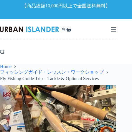
【商品総額10,000円以上で全国送料無料】
コ
ン
¥
0
シ
テ
ョ
ン
ッ
ツ
ピ
へ
ン
ス
グ
キ
Home
カ
ッ
フィッシングガイド・レッスン・ワークショップ
ー
プ
Fly Fishing Guide Trip – Tackle & Optional Services
ト