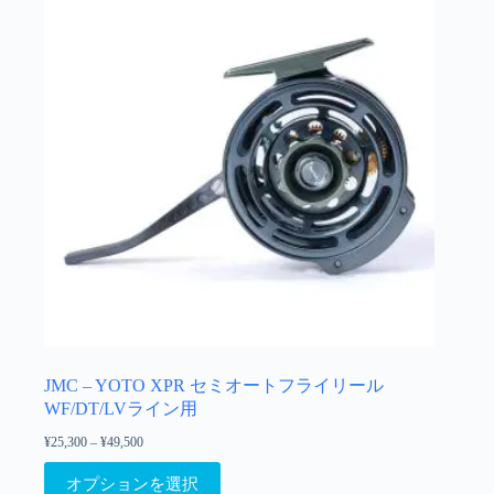
の
バ
リ
エ
ー
シ
ョ
ン
が
あ
り
ま
す。
オ
プ
シ
ョ
JMC – YOTO XPR セミオートフライリール
ン
WF/DT/LVライン用
は
¥
25,300
–
¥
49,500
価
商
格
こ
品
帯:
オプションを選択