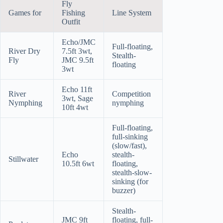
Fly
Games for
Fishing
Line System
Outfit
Echo/JMC
Full-floating,
River Dry
7.5ft 3wt,
Stealth-
Fly
JMC 9.5ft
floating
3wt
Echo 11ft
River
Competition
3wt, Sage
Nymphing
nymphing
10ft 4wt
Full-floating,
full-sinking
(slow/fast),
Echo
stealth-
Stillwater
10.5ft 6wt
floating,
stealth-slow-
sinking (for
buzzer)
Stealth-
JMC 9ft
floating, full-