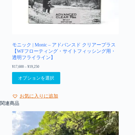
あ
り
ま
す。
オ
プ
シ
ョ
モニック | Monic – アドバンスド クリアープラス
ン
【WFフローティング・サイトフィッシング用・
は
透明フライライン】
商
¥
17,600
–
¥
19,250
価
品
格
こ
ペ
帯:
オプションを選択
の
¥17,600
ー
–
商
ジ
¥19,250
品
か
お気に入りに追加
に
ら
関連商品
は
選
複
択
数
で
の
き
バ
ま