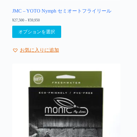
シ
ョ
JMC – YOTO Nymph セミオートフライリール
ン
¥
27,500
–
¥
59,950
価
は
格
こ
商
帯:
オプションを選択
の
¥27,500
品
–
商
ペ
¥59,950
品
ー
お気に入りに追加
に
ジ
は
か
複
ら
数
選
の
択
バ
で
リ
き
エ
ま
ー
す
シ
ョ
ン
が