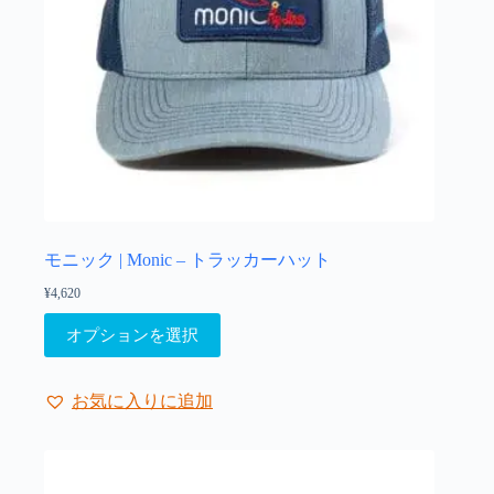
モニック | Monic – トラッカーハット
¥
4,620
こ
オプションを選択
の
商
品
お気に入りに追加
に
は
複
数