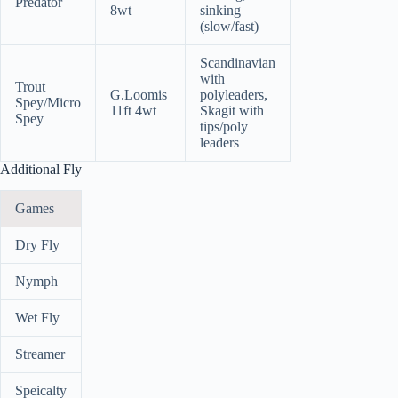
Predator
8wt
sinking
(slow/fast)
Scandinavian
with
Trout
G.Loomis
polyleaders,
Spey/Micro
11ft 4wt
Skagit with
Spey
tips/poly
leaders
Additional Fly
Games
Dry Fly
Nymph
Wet Fly
Streamer
Speicalty