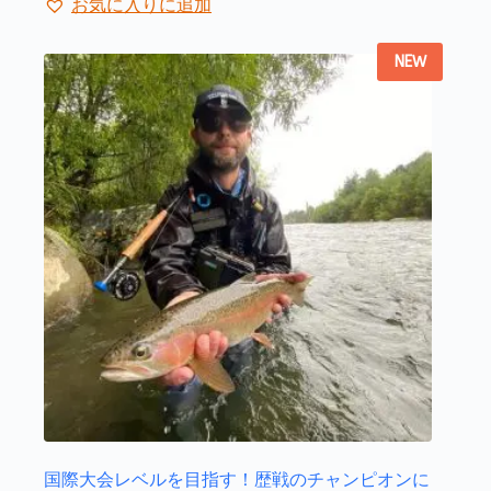
ジ
お気に入りに追加
に
か
は
ら
NEW
複
選
数
択
の
で
バ
き
リ
ま
エ
す
ー
シ
ョ
ン
が
あ
り
ま
す。
オ
プ
シ
ョ
国際大会レベルを目指す！歴戦のチャンピオンに