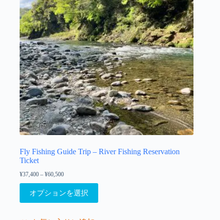
リ
す
エ
ー
シ
ョ
ン
が
あ
り
ま
す。
オ
プ
シ
ョ
Fly Fishing Guide Trip – River Fishing Reservation
ン
Ticket
は
¥
37,400
–
¥
60,500
価
商
格
こ
品
帯:
オプションを選択
の
¥37,400
ペ
–
商
ー
¥60,500
品