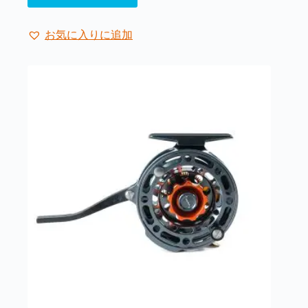
の
¥25,300
ペ
–
商
ー
¥49,500
品
ジ
お気に入りに追加
に
か
は
ら
複
選
数
択
の
で
バ
き
リ
ま
エ
す
ー
シ
ョ
ン
が
あ
り
ま
す。
オ
プ