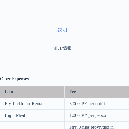
説明
追加情報
Other Expenses
Item
Fee
Fly Tackle for Rental
3,000JPY per outfit
Light Meal
1,000JPY per person
First 3 flies provivded in