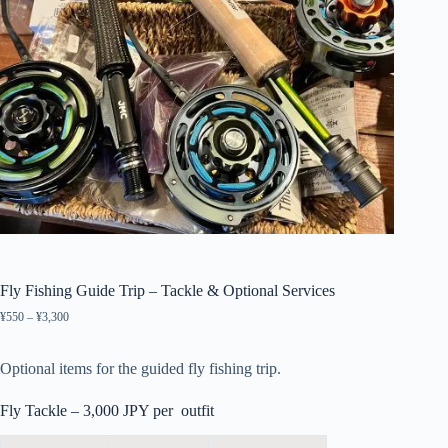
Fly Fishing Guide Trip – Tackle & Optional Services
¥
550
–
¥
3,300
価
格
帯:
Optional items for the guided fly fishing trip.
¥550
–
¥3,300
Fly Tackle – 3,000 JPY per outfit