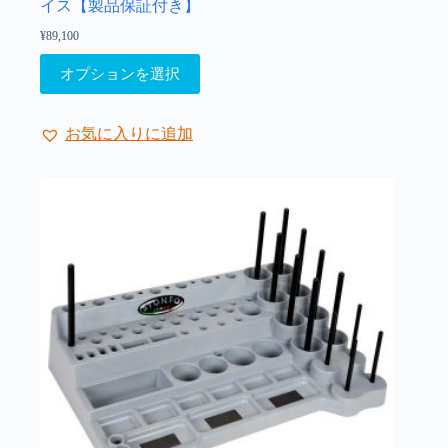
イス【製品保証付き】
は
¥
89,100
商
品
こ
オプションを選択
ペ
の
ー
商
ジ
品
お気に入りに追加
か
に
ら
は
選
複
択
数
で
の
き
バ
ま
リ
す
エ
ー
シ
ョ
ン
が
あ
り