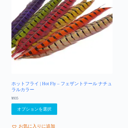
エ
ー
シ
ョ
ン
が
あ
り
ま
す。
オ
プ
シ
ョ
ホットフライ | Hot Fly – フェザントテール ナチュ
ン
ラルカラー
は
¥
935
商
こ
品
オプションを選択
の
ペ
商
ー
品
ジ
お気に入りに追加