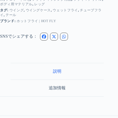
モ
ボディ用マテリアル
,
レッグ
ア
タグ:
ウイング
,
ウイングケース
,
ウェットフライ
,
チューブフラ
ヘ
イ
,
テール
ア
ー
ブランド:
ホットフライ | HOT FLY
プ
レ
ミ
SNSでシェアする：
ア
ム
セ
レ
ク
ト
説明
個
追加情報