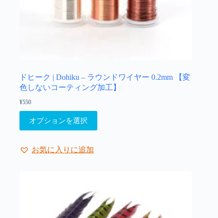
ドヒーク | Dohiku – ラウンドワイヤー 0.2mm 【変
色しないコーティング加工】
¥
550
こ
オプションを選択
の
商
品
お気に入りに追加
に
は
複
数
の
バ
リ