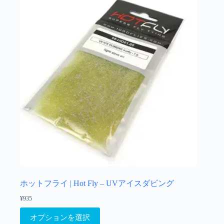
数
の
バ
リ
エ
ー
シ
ョ
ン
が
あ
り
ま
す。
オ
プ
シ
ョ
ホットフライ | Hot Fly – UVアイスダビング
ン
¥
935
は
こ
商
オプションを選択
の