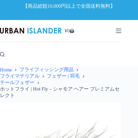
【商品総額10,000円以上で全国送料無料】
コ
ン
¥
0
シ
テ
ョ
ン
ッ
ツ
ピ
へ
ン
ス
グ
キ
フライフィッシング用品
Home
カ
ッ
フライマテリアル
フェザー | 羽毛
ー
プ
テールフェザー
ト
ホットフライ | Hot Fly – シャモア ヘアー プレミアムセ
レクト