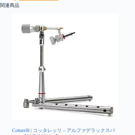
に
か
関連商品
は
ら
複
選
数
択
の
で
バ
き
リ
ま
エ
す
ー
シ
ョ
ン
が
あ
り
ま
す。
オ
プ
シ
ョ
Cottarelli | コッタレッリ – アルファデラックスバ
ン