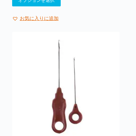
オプションを選択
の
商
品
お気に入りに追加
に
は
複
数
の
バ
リ
エ
ー
シ
ョ
ン
が
あ
り
ま
す。
オ