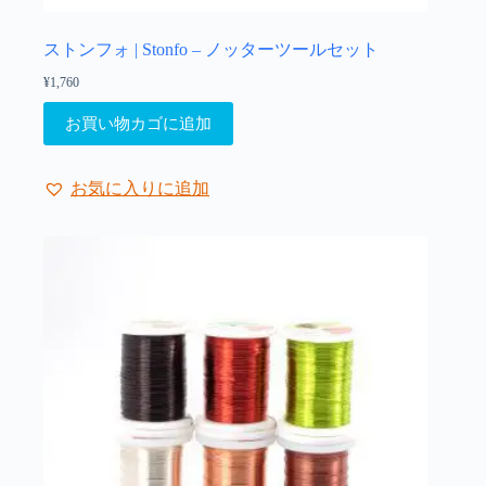
プ
シ
ョ
ストンフォ | Stonfo – ノッターツールセット
ン
¥
1,760
は
商
お買い物カゴに追加
品
ペ
ー
お気に入りに追加
ジ
か
ら
選
択
で
き
ま
す