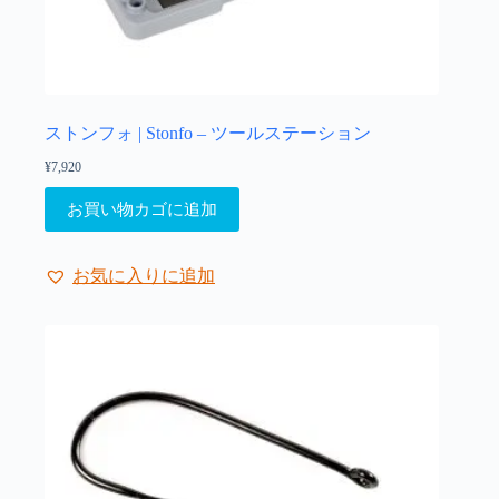
ま
す。
オ
プ
シ
ョ
ストンフォ | Stonfo – ツールステーション
ン
¥
7,920
は
商
お買い物カゴに追加
品
ペ
ー
お気に入りに追加
ジ
か
ら
選
択
で
き
ま
す