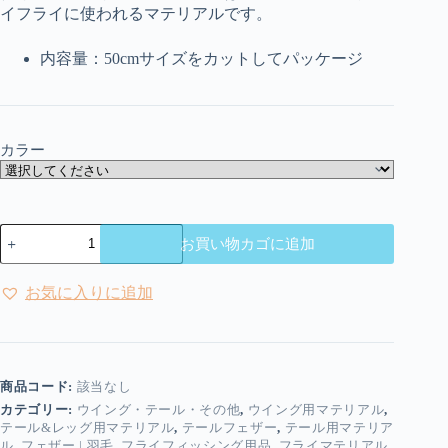
イフライに使われるマテリアルです。
内容量：50cmサイズをカットしてパッケージ
カラー
ホ
お買い物カゴに追加
ッ
ト
フ
お気に入りに追加
ラ
イ
|
Hot
Fly
商品コード:
該当なし
-
カテゴリー:
ウイング・テール・その他
,
ウイング用マテリアル
,
シ
テール&レッグ用マテリアル
,
テールフェザー
,
テール用マテリア
ャ
ル
,
フェザー | 羽毛
,
フライフィッシング用品
,
フライマテリアル
,