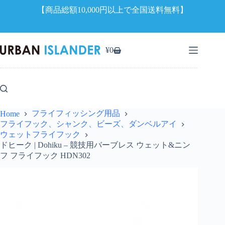
【商品総額10,000円以上で全国送料無料】
コ
ン
¥
0
シ
テ
ョ
ン
ッ
ツ
ピ
へ
ン
ス
グ
キ
フライフィッシング用品
Home
カ
ッ
フライフック、シャンク、ビーズ、ダンベルアイ
ー
プ
ウェットフライフック
ト
ドヒーク | Dohiku – 競技用バーブレス ウェット&ニン
フ フライフック HDN302