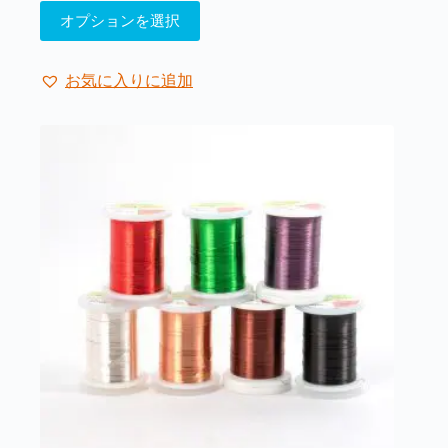
こ
品
オプションを選択
の
ペ
商
ー
品
ジ
お気に入りに追加
に
か
は
ら
複
選
数
択
の
で
バ
き
リ
ま
エ
す
ー
シ
ョ
ン
が
あ
り
ま
す。