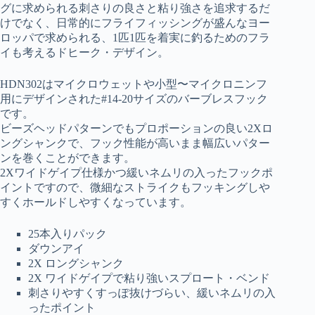
グに求められる刺さりの良さと粘り強さを追求するだ
けでなく、日常的にフライフィッシングが盛んなヨー
ロッパで求められる、1匹1匹を着実に釣るためのフラ
イも考えるドヒーク・デザイン。
HDN302はマイクロウェットや小型〜マイクロニンフ
用にデザインされた#14-20サイズのバーブレスフック
です。
ビーズヘッドパターンでもプロポーションの良い2Xロ
ングシャンクで、フック性能が高いまま幅広いパター
ンを巻くことができます。
2Xワイドゲイプ仕様かつ緩いネムリの入ったフックポ
イントですので、微細なストライクもフッキングしや
すくホールドしやすくなっています。
25本入りパック
ダウンアイ
2X ロングシャンク
2X ワイドゲイプで粘り強いスプロート・ベンド
刺さりやすくすっぽ抜けづらい、緩いネムリの入
ったポイント