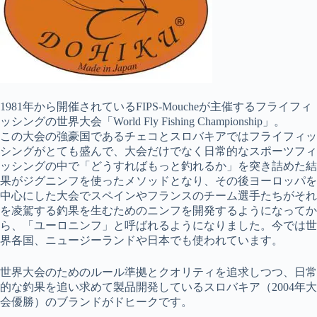
1981年から開催されているFIPS-Moucheが主催するフライフィ
ッシングの世界大会「World Fly Fishing Championship」。
この大会の強豪国であるチェコとスロバキアではフライフィッ
シングがとても盛んで、大会だけでなく日常的なスポーツフィ
ッシングの中で「どうすればもっと釣れるか」を突き詰めた結
果がジグニンフを使ったメソッドとなり、その後ヨーロッパを
中心にした大会でスペインやフランスのチーム選手たちがそれ
を凌駕する釣果を生むためのニンフを開発するようになってか
ら、「ユーロニンフ」と呼ばれるようになりました。今では世
界各国、ニュージーランドや日本でも使われています。
世界大会のためのルール準拠とクオリティを追求しつつ、日常
的な釣果を追い求めて製品開発しているスロバキア（2004年大
会優勝）のブランドがドヒークです。