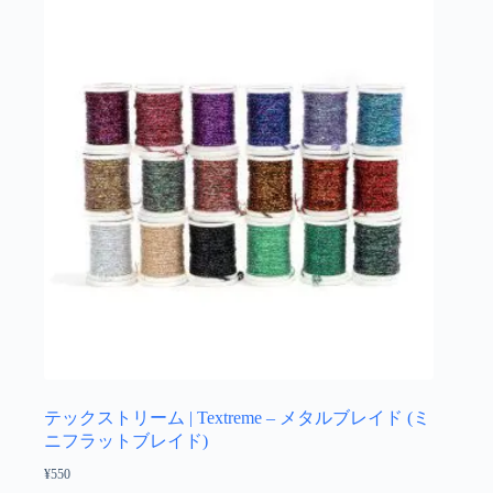
複
数
の
バ
リ
エ
ー
シ
ョ
ン
が
あ
り
ま
す。
オ
プ
シ
ョ
テックストリーム | Textreme – メタルブレイド (ミ
ン
ニフラットブレイド)
は
¥
550
商