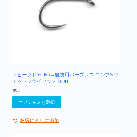
ドヒーク | Dohiku – 競技用バーブレス ニンフ&ウ
ェットフライフック HDB
¥
935
こ
オプションを選択
の
商
品
お気に入りに追加
に
は