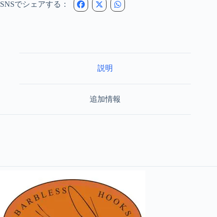
SNSでシェアする：
&
ニ
ン
フ
フ
ラ
イ
説明
フ
ッ
ク
HDN302
追加情報
個