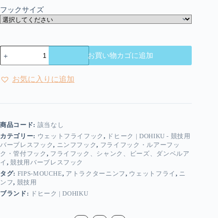
フックサイズ
ド
お買い物カゴに追加
ヒ
ー
ク
お気に入りに追加
|
Dohiku
-
競
技
商品コード:
該当なし
用
カテゴリー:
ウェットフライフック
,
ドヒーク | DOHIKU - 競技用
バ
バーブレスフック
,
ニンフフック
,
フライフック・ルアーフッ
ー
ク・管付フック
,
フライフック、シャンク、ビーズ、ダンベルア
ブ
イ
,
競技用バーブレスフック
レ
タグ:
FIPS-MOUCHE
,
アトラクターニンフ
,
ウェットフライ
,
ニ
ス
ンフ
,
競技用
ウ
ブランド:
ドヒーク | DOHIKU
ェ
ッ
ト