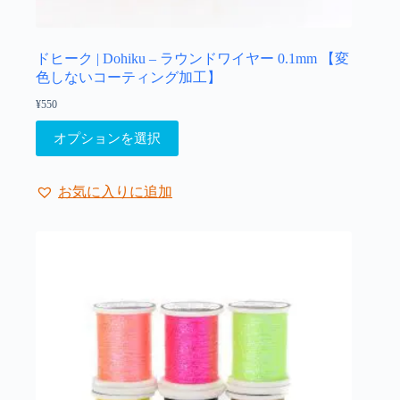
オ
プ
シ
ョ
ドヒーク | Dohiku – ラウンドワイヤー 0.1mm 【変
ン
色しないコーティング加工】
は
¥
550
商
こ
品
オプションを選択
の
ペ
商
ー
品
ジ
お気に入りに追加
に
か
は
ら
複
選
数
択
の
で
バ
き
リ
ま
エ
す
ー
シ
ョ