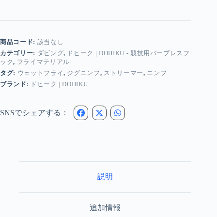
|
Dohiku
-
ス
ペ
商品コード:
該当なし
ク
カテゴリー:
ダビング
,
ドヒーク | DOHIKU - 競技用バーブレスフ
ト
ック
,
フライマテリアル
ラ
タグ:
ウェットフライ
,
ジグニンフ
,
ストリーマー
,
ニンフ
ダ
ビ
ブランド:
ドヒーク | DOHIKU
ン
グ
個
SNSでシェアする：
説明
追加情報