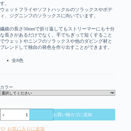
す。
ウェットフライやソフトハックルのソラックスやボデ
ィ、ジグニンフのソラックスに向いています。
繊維の長さ50mmで折り返してもストリーマーにも十分
な長さがあるだけでなく、手でちぎって短くすること
でウェットやニンフのソラックスや他のダビング材と
ブレンドして独自の発色を作り出すことができます。
全8色
カラー
ド
お買い物カゴに追加
ヒ
ー
ク
お気に入りに追加