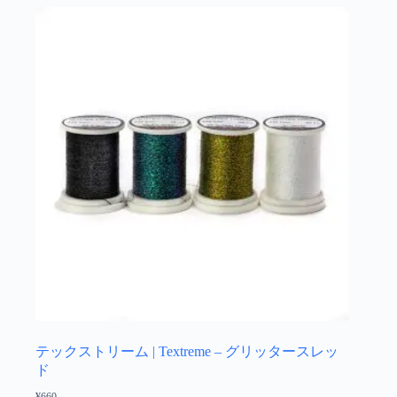
ら
複
選
数
択
の
で
バ
き
リ
ま
エ
す
ー
シ
ョ
ン
が
あ
り
ま
す。
オ
プ
シ
ョ
テックストリーム | Textreme – グリッタースレッ
ン
ド
は
¥
660