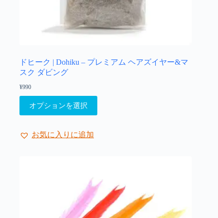
り
ま
す。
オ
プ
シ
ョ
ドヒーク | Dohiku – プレミアム ヘアズイヤー&マ
ン
スク ダビング
は
¥
990
商
こ
品
オプションを選択
の
ペ
商
ー
品
ジ
お気に入りに追加
に
か
は
ら
複
選
数
択
の
で
バ
き
リ
ま
エ
す