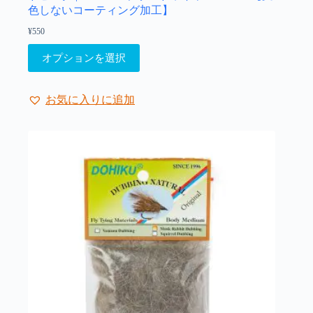
色しないコーティング加工】
¥
550
こ
オプションを選択
の
商
品
お気に入りに追加
に
は
複
数
の
バ
リ
エ
ー
シ
ョ
ン
が
あ