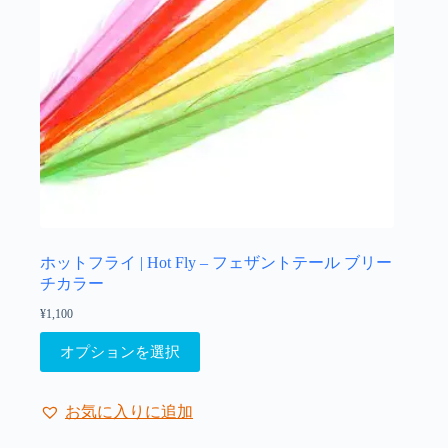
ー
シ
ョ
ン
が
あ
り
ま
す。
オ
プ
シ
ョ
ホットフライ | Hot Fly – フェザントテール ブリー
ン
チカラー
は
¥
1,100
商
こ
品
オプションを選択
の
ペ
商
ー
品
ジ
お気に入りに追加
に
か
は