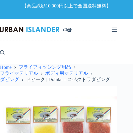
【商品総額10,000円以上で全国送料無料】
コ
ン
¥
0
シ
テ
ョ
ン
ッ
ツ
ピ
へ
ン
ス
グ
キ
フライフィッシング用品
Home
カ
ッ
フライマテリアル
ボディ用マテリアル
ー
プ
ダビング
ドヒーク | Dohiku – スペクトラダビング
ト