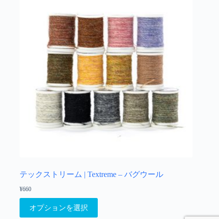
の
バ
リ
エ
ー
シ
ョ
ン
が
あ
り
ま
す。
オ
プ
シ
ョ
テックストリーム | Textreme – バグウール
ン
¥
660
は
こ
商
オプションを選択
の
品