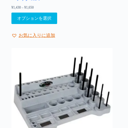
¥
1,430
–
¥
1,650
価
格
こ
帯:
オプションを選択
の
¥1,430
–
商
¥1,650
品
お気に入りに追加
に
は
複
数
の
バ
リ
エ
ー
シ
ョ
ン
が
あ
り