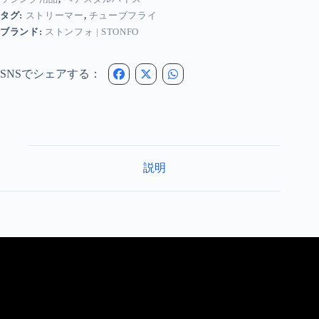
ブ
タグ:
ストリーマー
,
チューブフライ
フ
ラ
ブランド:
ストンフォ | STONFO
イ
バ
イ
SNSでシェアする：
ス
個
説明