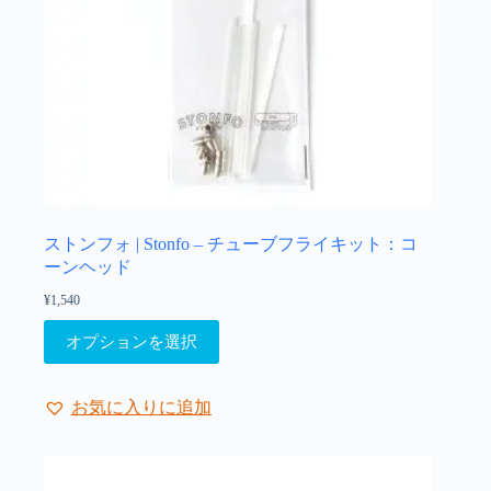
ストンフォ | Stonfo – チューブフライキット：コ
ーンヘッド
¥
1,540
こ
オプションを選択
の
商
品
お気に入りに追加
に
は
複
数