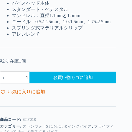
バイスヘッド本体
スタンダード・ペデスタル
マンドレル：直径1.1mmと1.5mm
ニードル：0.5-1.25mm、1.0-1.5mm、1.75-2.5mm
スプリング式マテリアルクリップ
アレンレンチ
残り在庫1個
ス
お買い物カゴに追加
ト
ン
フ
お気に入りに追加
ォ
|
Stonfo
-
チ
商品コード:
STF610
ュ
カテゴリー:
ストンフォ | STONFO
,
タイングバイス
,
フライフィ
ー
ッシング用品
,
ペデスタルバイス