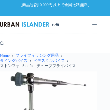
【商品総額10,000円以上で全国送料無料】
コ
ン
¥
0
シ
テ
ョ
ン
ッ
ツ
ピ
へ
ン
ス
グ
キ
フライフィッシング用品
Home
カ
ッ
タイングバイス
ペデスタルバイス
ー
プ
ストンフォ | Stonfo – チューブフライバイス
ト