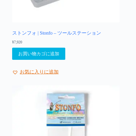
ま
す。
オ
プ
シ
ョ
ストンフォ | Stonfo – ツールステーション
ン
¥
7,920
は
商
お買い物カゴに追加
品
ペ
ー
お気に入りに追加
ジ
か
ら
選
択
で
き
ま
す