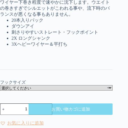
ワイヤー下巻き程度で速やかに沈下します。ウエイト
の巻きすぎでシルエットがこわれる事や、流下時のバ
ランスが悪くなる事もありません。
20本入りパック
ダウンアイ
刺さりやすいストレート・フックポイント
2X ロングシャンク
3Xヘビーワイヤー＆平打ち
フックサイズ
が
お買い物カゴに追加
ま
か
つ
お気に入りに追加
|