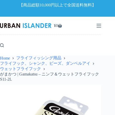
【商品総額10,000円以上で全国送料無料】
コ
ン
¥
0
シ
テ
ョ
ン
ッ
ツ
ピ
へ
ン
ス
グ
キ
フライフィッシング用品
Home
カ
ッ
フライフック、シャンク、ビーズ、ダンベルアイ
ー
プ
ウェットフライフック
ト
がまかつ | Gamakatsu – ニンフ＆ウェットフライフック
S11-2L