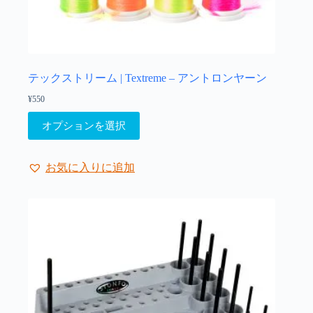
ま
す。
オ
プ
シ
ョ
テックストリーム | Textreme – アントロンヤーン
ン
¥
550
は
こ
商
オプションを選択
の
品
商
ペ
品
ー
お気に入りに追加
に
ジ
は
か
複
ら
数
選
の
択
バ
で
リ
き
エ
ま
ー
す
シ