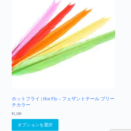
択
で
き
ま
す
ホットフライ | Hot Fly – フェザントテール ブリー
チカラー
¥
1,100
こ
オプションを選択
の