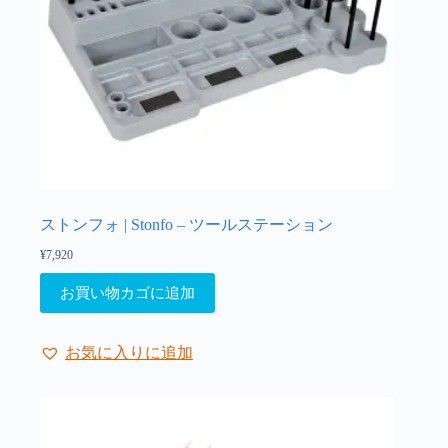
ョ
ン
が
あ
り
ま
す。
オ
プ
シ
ョ
ストンフォ | Stonfo – ツールステーション
ン
¥
7,920
は
商
お買い物カゴに追加
品
ペ
ー
お気に入りに追加
ジ
か
ら
選