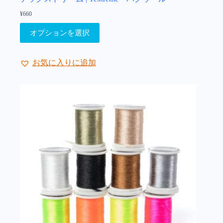
¥
660
こ
オプションを選択
の
商
品
お気に入りに追加
に
は
複
数
の
バ
リ
エ
ー
シ
ョ
ン
が
あ
り