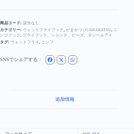
Gamakatsu
-
ニ
ン
商品コード:
該当なし
フ
カテゴリー:
ウェットフライフック
,
がまかつ | GAMAKATSU
,
ニ
＆
ンフフック
,
フライフック、シャンク、ビーズ、ダンベルアイ
ウ
タグ:
ウェットフライ
,
ニンフ
ェ
ッ
ト
SNSでシェアする：
フ
ラ
イ
フ
ッ
ク
S11-
追加情報
2L
個