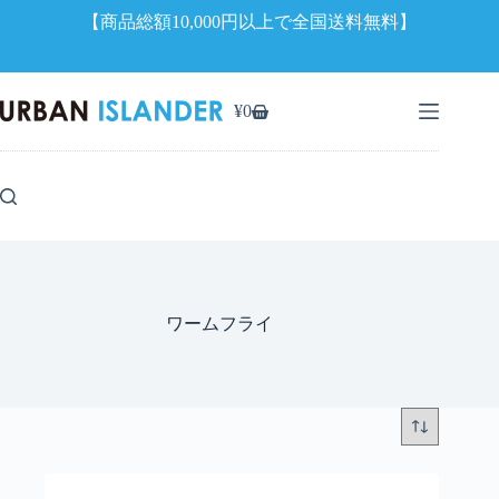
【商品総額10,000円以上で全国送料無料】
コ
ン
¥
0
シ
テ
ョ
ン
ッ
ツ
ピ
へ
ン
ス
グ
キ
カ
ッ
ー
プ
ト
ワームフライ