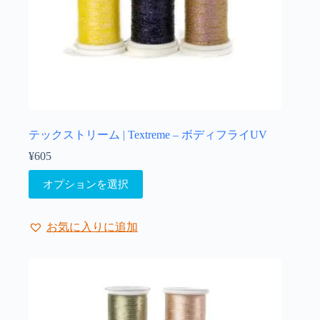
が
あ
り
ま
す。
オ
プ
シ
ョ
テックストリーム | Textreme – ボディフライUV
ン
¥
605
は
こ
商
オプションを選択
の
品
商
ペ
品
ー
お気に入りに追加
に
ジ
は
か
複
ら
数
選
の
択
バ
で