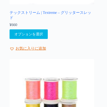
プ
シ
ョ
テックストリーム | Textreme – グリッタースレッ
ン
ド
は
¥
660
商
こ
品
オプションを選択
の
ペ
商
ー
品
ジ
お気に入りに追加
に
か
は
ら
複
選
数
択
の
で
バ
き
リ
ま
エ
す
ー
シ
ョ
ン