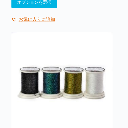
オプションを選択
の
商
品
お気に入りに追加
に
は
複
数
の
バ
リ
エ
ー
シ
ョ
ン
が
あ
り
ま
す。
オ