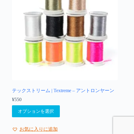
リ
き
エ
ま
ー
す
シ
ョ
ン
が
あ
り
ま
す。
オ
プ
シ
ョ
テックストリーム | Textreme – アントロンヤーン
ン
¥
550
は
こ
商
オプションを選択
の
品
商
ペ
品
ー
お気に入りに追加
に