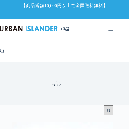
【商品総額10,000円以上で全国送料無料】
コ
ン
¥
0
シ
テ
ョ
ン
ッ
ツ
ピ
へ
ン
ス
グ
キ
カ
ッ
ー
プ
ト
ギル