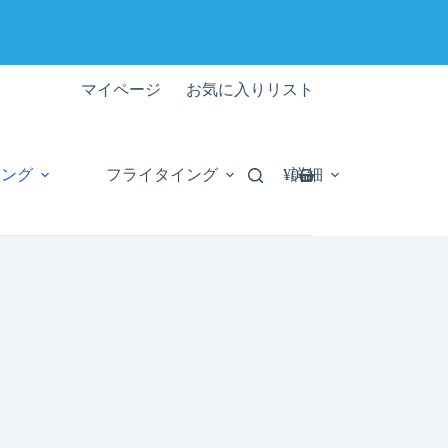
マイページ
お気に入りリスト
シング
フライタイング
詳細
¥
0
シ
ョ
ッ
ピ
ン
グ
カ
ー
ト