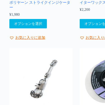
ポリヤーン ストライクインジケータ
イターワック
ー
¥
2,200
¥
1,980
こ
こ
オプションを選択
オプション
の
の
商
商
品
品
お気に入りに追加
お気に入り
に
に
は
は
複
複
数
数
の
の
バ
バ
リ
リ
エ
エ
ー
ー
シ
シ
ョ
ョ
ン
ン
が
が
あ
あ