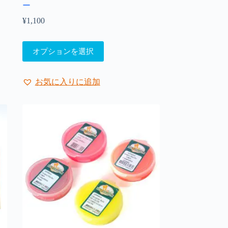
ー
¥
1,100
こ
オプションを選択
の
商
品
お気に入りに追加
に
は
複
数
の
バ
リ
エ
ー
シ
ョ
ン
が
あ