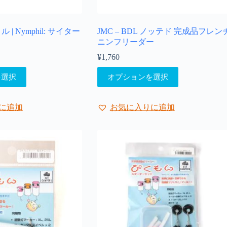
ル | Nymphil: サイター
JMC – BDL ノッテド 完成品フレン
ニンフリーダー
¥
1,760
こ
を選択
オプションを選択
の
商
品
に追加
お気に入りに追加
に
は
複
数
の
バ
リ
エ
ー
シ
ョ