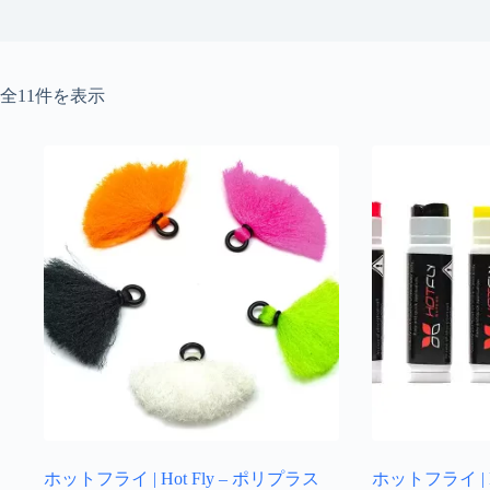
新
全11件を表示
し
い
順
ホットフライ | Hot Fly – ポリプラス
ホットフライ | H