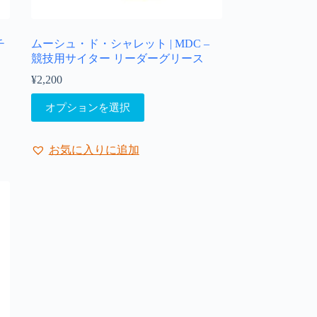
り
ま
チ
ムーシュ・ド・シャレット | MDC –
す。
競技用サイター リーダーグリース
オ
プ
¥
2,200
シ
こ
ョ
オプションを選択
の
ン
商
は
品
商
お気に入りに追加
に
品
は
ペ
複
ー
数
ジ
の
か
バ
ら
リ
選
エ
択
ー
で
シ
き
ョ
ま