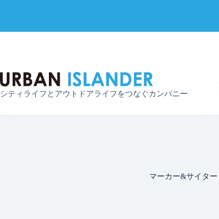
コ
ン
テ
ン
ツ
へ
シティライフとアウトドアライフをつなぐカンパニー
ス
キ
ッ
プ
マーカー&サイター