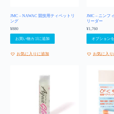
り
り
ま
ま
JMC – NAWAC 競技用ティペットリ
JMC – ニンフィ
す。
す。
ング
リーダー
オ
オ
プ
プ
¥
880
¥
1,760
シ
シ
こ
ョ
ョ
お買い物カゴに追加
オプション
の
ン
ン
商
は
は
品
商
商
お気に入りに追加
お気に入り
に
品
品
は
ペ
ペ
複
ー
ー
数
ジ
ジ
の
か
か
バ
ら
ら
リ
選
選
エ
択
択
ー
で
で
シ
き
き
ョ
ま
ま