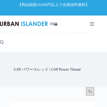
【商品総額10,000円以上で全国送料無料】
コ
ン
¥
0
シ
テ
ョ
ン
ッ
ツ
ピ
へ
ン
ス
グ
キ
カ
ッ
ー
プ
ト
GSP パワースレッド | GSP Power Thread