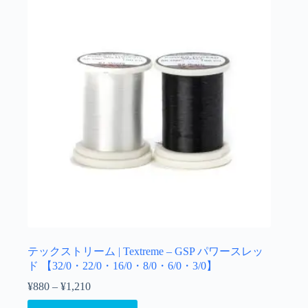
テックストリーム | Textreme – GSP パワースレッ
ド 【32/0・22/0・16/0・8/0・6/0・3/0】
¥
880
–
¥
1,210
価
格
こ