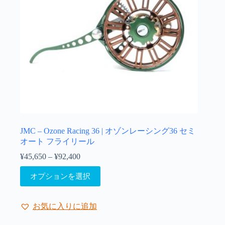
ー
シ
ョ
ン
が
あ
り
ま
す。
オ
プ
シ
ョ
JMC – Ozone Racing 36 | オゾンレーシング36 セミ
ン
オート フライリール
は
¥
45,650
–
¥
92,400
価
商
格
こ
品
オプションを選択
帯:
の
ペ
¥45,650
商
ー
–
品
ジ
¥92,400
お気に入りに追加
に
か
は