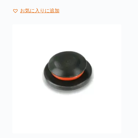
商
ー
–
品
ジ
¥49,500
お気に入りに追加
に
か
は
ら
複
選
数
択
の
で
バ
き
リ
ま
エ
す
ー
シ
ョ
ン
が
あ
り
ま
す。
オ
プ
シ