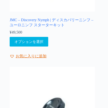
オ
プ
シ
ョ
JMC – Discovery Nymph | ディスカバリーニンフ –
ン
ユーロニンフ スターターキット
は
¥
49,500
商
こ
品
オプションを選択
の
ペ
商
ー
品
ジ
お気に入りに追加
に
か
は
ら
複
選
数
択
の
で
バ
き
リ
ま
エ
す
ー
シ