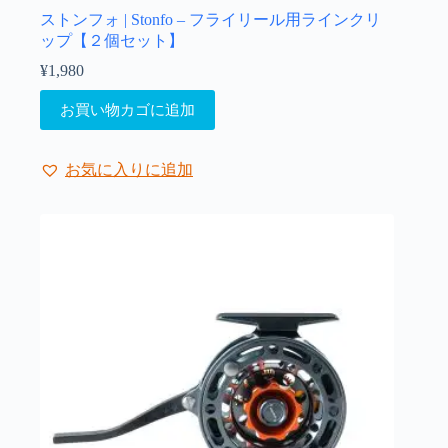
ョ
ストンフォ | Stonfo – フライリール用ラインクリ
ン
ップ【２個セット】
は
¥
1,980
商
品
お買い物カゴに追加
ペ
ー
ジ
お気に入りに追加
か
ら
選
択
で
き
ま
す