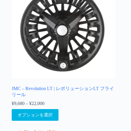
ま
す
JMC – Revolution LT | レボリューションLT フライ
リール
¥
9,680
–
¥
22,000
価
格
こ
オプションを選択
帯:
の
¥9,680
商
–
品