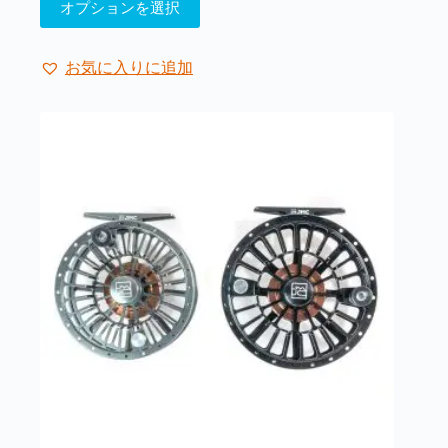
オプションを選択
の
商
品
お気に入りに追加
に
は
複
数
の
バ
リ
エ
ー
シ
ョ
ン
が
あ
り
ま
す。
オ