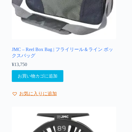
あ
り
ま
す。
オ
プ
シ
ョ
JMC – Reel Box Bag | フライリール＆ライン ボッ
ン
クスバッグ
は
¥
13,750
商
品
お買い物カゴに追加
ペ
ー
ジ
お気に入りに追加
か
ら
選
択
で
き