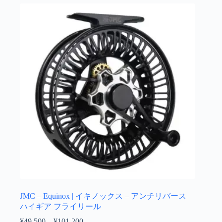
ら
複
選
数
択
の
で
バ
き
リ
ま
エ
す
ー
シ
ョ
ン
が
あ
り
ま
す。
オ
プ
シ
ョ
JMC – Equinox | イキノックス – アンチリバース
ン
ハイギア フライリール
は
¥
49,500
–
¥
101,200
価