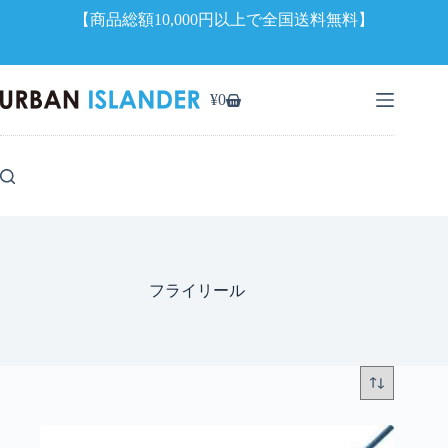
【商品総額10,000円以上で全国送料無料】
コ
ン
¥
0
シ
テ
ョ
ン
ッ
ツ
ピ
へ
ン
ス
グ
キ
カ
ッ
ー
プ
ト
フライリール