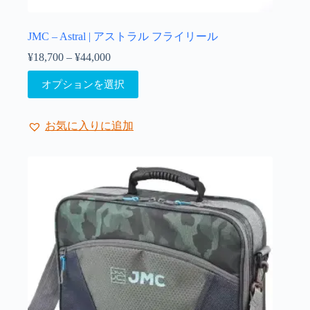
プ
シ
ョ
JMC – Astral | アストラル フライリール
ン
¥
18,700
–
¥
44,000
価
は
格
こ
商
オプションを選択
帯:
の
品
¥18,700
商
ペ
–
品
ー
¥44,000
お気に入りに追加
に
ジ
は
か
複
ら
数
選
の
択
バ
で
リ
き
エ
ま
ー
す
シ
ョ
ン
が