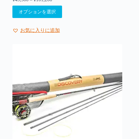
商
格
こ
品
オプションを選択
帯:
の
ペ
¥49,500
商
ー
–
品
ジ
¥101,200
お気に入りに追加
に
か
は
ら
複
選
数
択
の
で
バ
き
リ
ま
エ
す
ー
シ
ョ
ン
が
あ
り
ま
す。