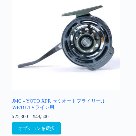
択
バ
で
リ
き
エ
ま
ー
す
シ
ョ
ン
が
あ
り
ま
す。
オ
プ
シ
ョ
JMC – YOTO XPR セミオートフライリール
ン
WF/DT/LVライン用
は
¥
25,300
–
¥
49,500
価
商
格
こ
品
オプションを選択
帯:
の
ペ
¥25,300