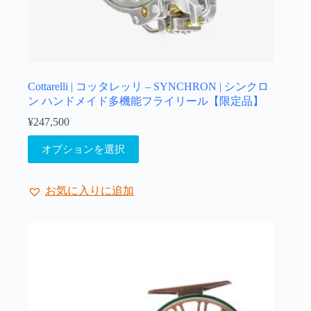
Cottarelli | コッタレッリ – SYNCHRON | シンクロ
ン ハンドメイド多機能フライリール【限定品】
¥
247,500
こ
オプションを選択
の
商
品
お気に入りに追加
に
は
複
数
の
バ
リ
エ