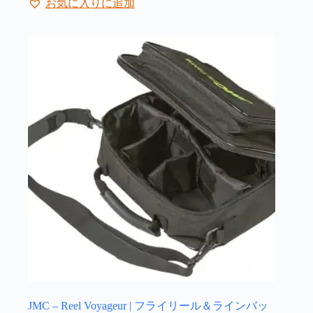
¥22,000
お気に入りに追加
に
は
複
数
の
バ
リ
エ
ー
シ
ョ
ン
が
あ
り
ま
す。
オ
プ
シ
ョ
JMC – Reel Voyageur | フライリール＆ラインバッ