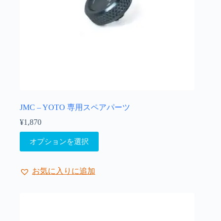
ョ
ン
が
あ
り
ま
す。
オ
プ
シ
ョ
JMC – YOTO 専用スペアパーツ
ン
¥
1,870
は
こ
商
オプションを選択
の
品
商
ペ
品
ー
お気に入りに追加
に
ジ
は
か
複
ら
数
選
の