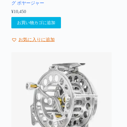
ン
グ ボヤージャー
は
¥
10,450
商
品
お買い物カゴに追加
ペ
ー
ジ
お気に入りに追加
か
ら
選
択
で
き
ま
す