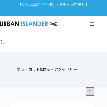
【商品総額10,000円以上で全国送料無料】
コ
ン
¥
0
シ
テ
ョ
ン
ッ
ツ
ピ
へ
ン
ス
グ
キ
カ
ッ
ー
プ
ト
フライロッド&ロッドアクセサリー