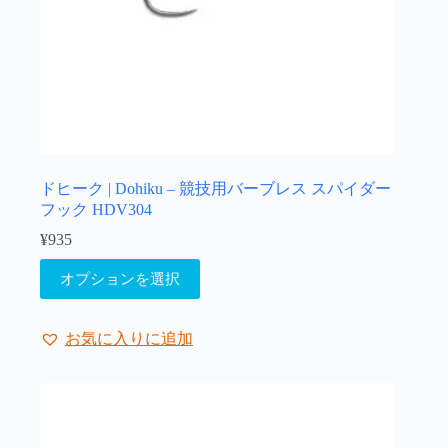
が
あ
り
ま
す。
オ
プ
シ
ョ
ドヒーク | Dohiku – 競技用バーブレス スパイダー
ン
フック HDV304
は
¥
935
商
こ
品
オプションを選択
の
ペ
商
ー
品
ジ
お気に入りに追加
に
か
は
ら
複
選
数
択
の
で