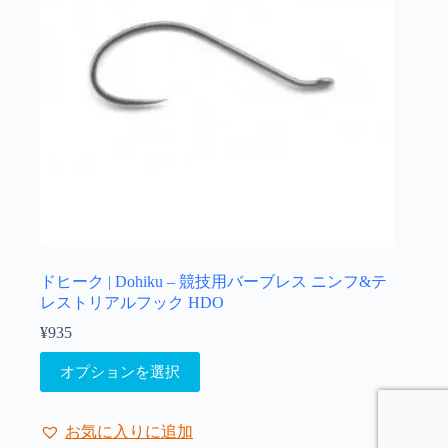
エ
す
ー
シ
ョ
ン
が
あ
り
ま
す。
オ
プ
シ
ョ
ドヒーク | Dohiku – 競技用バーブレス ニンフ&テ
ン
レストリアルフック HDO
は
¥
935
商
こ
品
オプションを選択
の
ペ
商
ー
品
ジ
お気に入りに追加
に