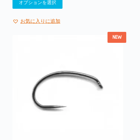
オプションを選択
の
商
品
お気に入りに追加
に
は
NEW
複
数
の
バ
リ
エ
ー
シ
ョ
ン
が
あ
り
ま
す。
オ