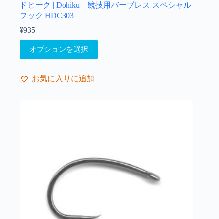
ドヒーク | Dohiku – 競技用バーブレス スペシャル
フック HDC303
¥
935
こ
オプションを選択
の
商
品
お気に入りに追加
に
は
複
数
の
バ
リ
エ
ー
シ
ョ
ン
が
あ