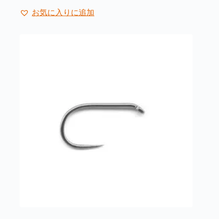
ー
ジ
お気に入りに追加
か
ら
選
択
で
き
ま
す