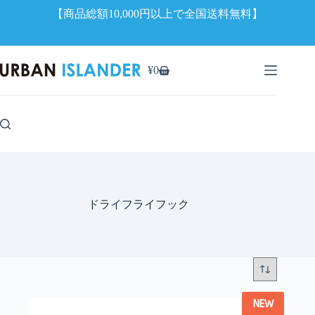
【商品総額10,000円以上で全国送料無料】
コ
ン
¥
0
シ
テ
ョ
ン
ッ
ツ
ピ
へ
ン
ス
グ
キ
カ
ッ
ー
プ
ト
ドライフライフック
NEW