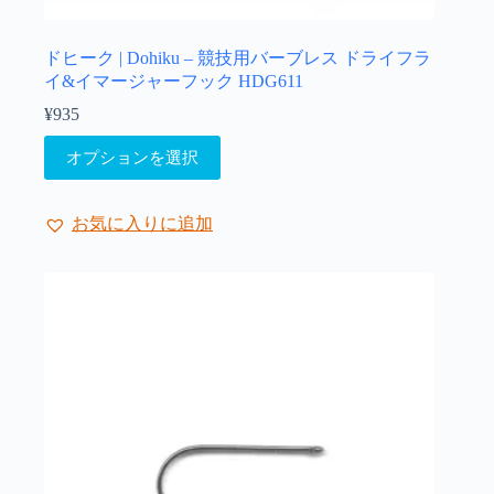
プ
シ
ョ
ドヒーク | Dohiku – 競技用バーブレス ドライフラ
ン
イ&イマージャーフック HDG611
は
¥
935
商
こ
品
オプションを選択
の
ペ
商
ー
品
ジ
お気に入りに追加
に
か
は
ら
複
選
数
択
の
で
バ
き
リ
ま
エ
す
ー
シ
ョ
ン