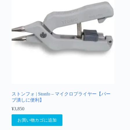
バ
き
リ
ま
エ
す
ー
シ
ョ
ン
が
あ
り
ま
す。
オ
プ
シ
ョ
ストンフォ | Stonfo – マイクロプライヤー【バー
ン
ブ潰しに便利】
は
¥
3,850
商
品
お買い物カゴに追加
ペ