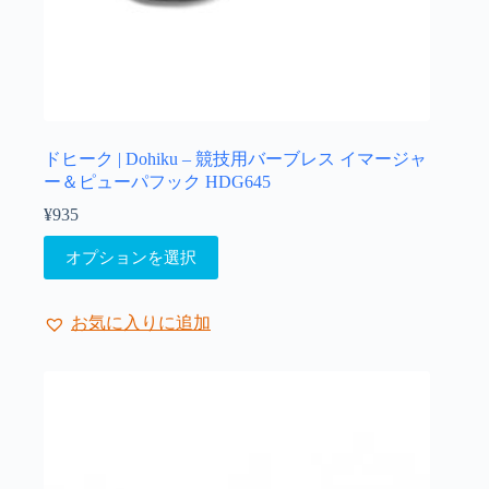
り
ま
す。
オ
プ
シ
ョ
ドヒーク | Dohiku – 競技用バーブレス イマージャ
ン
ー＆ピューパフック HDG645
は
¥
935
商
こ
品
オプションを選択
の
ペ
商
ー
品
ジ
お気に入りに追加
に
か
は
ら
複
選
数
択
の
で
バ
き
リ
ま