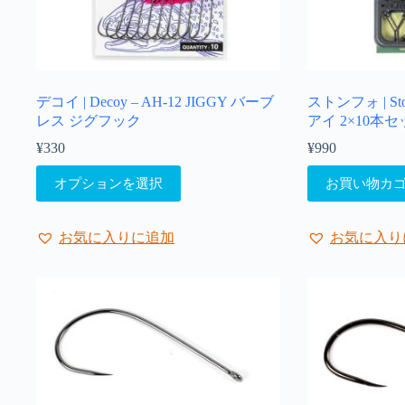
ン
が
あ
り
ま
デコイ | Decoy – AH-12 JIGGY バーブ
ストンフォ | St
す。
レス ジグフック
アイ 2×10本
オ
プ
¥
330
¥
990
シ
こ
ョ
オプションを選択
お買い物カ
の
ン
商
は
品
商
お気に入りに追加
お気に入り
に
品
は
ペ
複
ー
数
ジ
の
か
バ
ら
リ
選
エ
択
ー