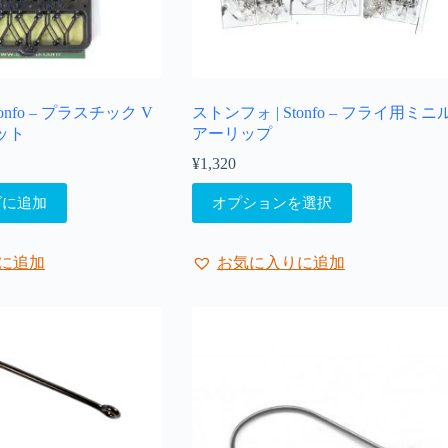
onfo – プラスチック V
ストンフォ | Stonfo – フライ用ミニ
セット
アーリップ
¥
1,320
こ
ゴに追加
オプションを選択
の
商
品
に追加
お気に入りに追加
に
は
複
数
の
バ
リ
エ
ー