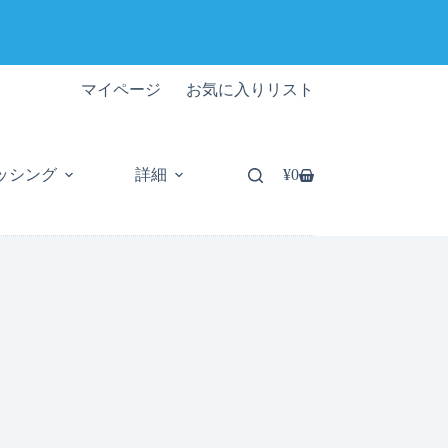
マイページ
お気に入りリスト
ッシング
詳細
¥
0
シ
ョ
ッ
ピ
ン
グ
カ
ー
ト