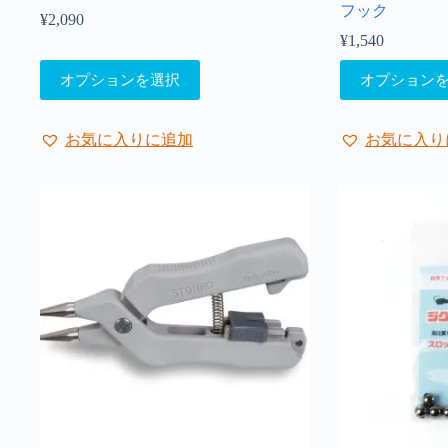
フック
¥
2,090
¥
1,540
こ
こ
オプションを選択
オプション
の
の
商
商
品
品
お気に入りに追加
お気に入り
に
に
は
は
複
複
数
数
の
の
バ
バ
リ
リ
エ
エ
ー
ー
シ
シ
ョ
ョ
ン
ン
が
が
あ
あ
り
り