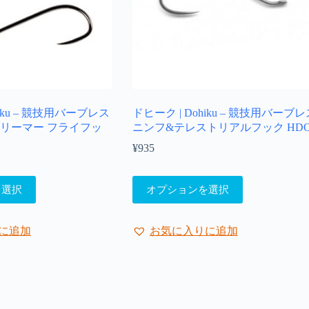
シ
ョ
ン
が
あ
り
ま
hiku – 競技用バーブレス
ドヒーク | Dohiku – 競技用バーブレ
す。
リーマー フライフッ
ニンフ&テレストリアルフック HD
オ
プ
¥
935
シ
ョ
こ
ン
を選択
オプションを選択
の
は
商
商
品
品
に追加
お気に入りに追加
に
ペ
は
ー
複
ジ
数
か
の
ら