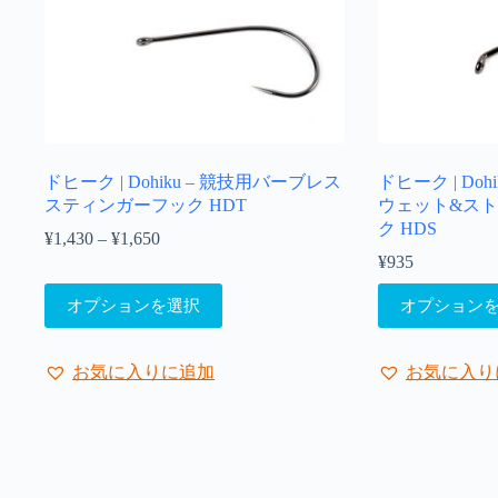
で
シ
き
ョ
ま
ン
す
が
あ
り
ま
ドヒーク | Dohiku – 競技用バーブレス
ドヒーク | Do
す。
スティンガーフック HDT
ウェット&スト
オ
ク HDS
プ
¥
1,430
–
¥
1,650
価
シ
格
¥
935
ョ
帯:
こ
こ
ン
オプションを選択
オプション
¥1,430
の
の
は
–
商
商
商
¥1,650
品
品
品
お気に入りに追加
お気に入り
に
に
ペ
は
は
ー
複
複
ジ
数
数
か
の
の
ら