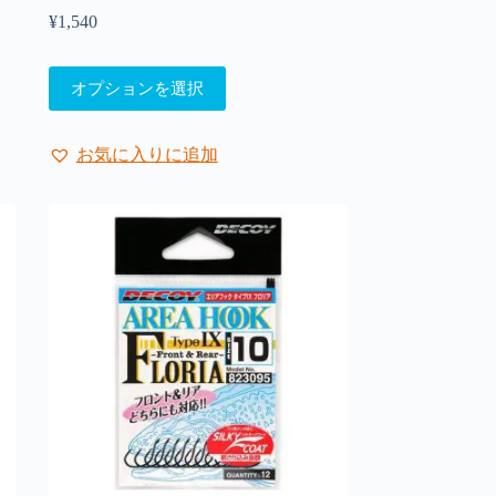
¥
1,540
こ
オプションを選択
の
商
品
お気に入りに追加
に
は
複
数
の
バ
リ
エ
ー
シ
ョ
ン
が
あ
り