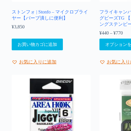
ま
ま
ストンフォ | Stonfo – マイクロプライ
フライキャンパーズ 
す。
す。
ヤー【バーブ潰しに便利】
グビーズTG 
オ
オ
ングステンビ
プ
プ
¥
3,850
シ
シ
¥
440
–
¥
770
価
ョ
ョ
格
こ
ン
ン
お買い物カゴに追加
オプション
帯:
の
は
は
¥44
商
商
商
–
品
品
品
¥77
お気に入りに追加
お気に入り
に
ペ
ペ
は
ー
ー
複
ジ
ジ
数
か
か
の
ら
ら
バ
選
選
リ
択
択
エ
で
で
ー
き
き
シ
ま
ま
ョ
す
す