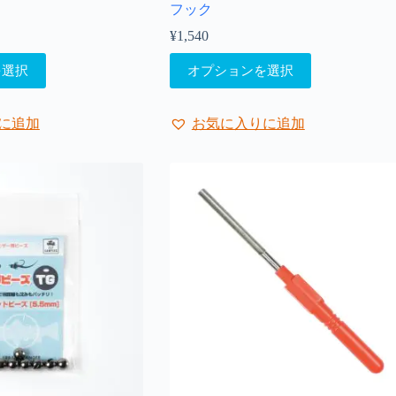
フック
¥
1,540
こ
を選択
オプションを選択
の
商
品
に追加
お気に入りに追加
に
は
複
数
の
バ
リ
エ
ー
シ
ョ
ン
が
あ
り