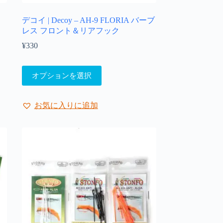
ま
ヤ
デコイ | Decoy – AH-9 FLORIA バーブ
す。
レス フロント＆リアフック
オ
プ
¥
330
シ
ョ
こ
ン
オプションを選択
の
は
商
商
品
品
お気に入りに追加
に
ペ
は
ー
複
ジ
数
か
の
ら
バ
選
リ
択
エ
で
ー
き
シ
ま
ョ
す