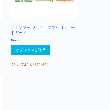
ン
が
あ
り
ま
ル
ストンフォ | Stonfo – フライ用ウィー
す。
ドガード
オ
プ
¥
990
シ
こ
ョ
オプションを選択
の
ン
商
は
品
商
お気に入りに追加
に
品
は
ペ
複
ー
数
ジ
の
か
バ
ら
リ
選
エ
択
ー