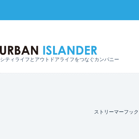
コ
ン
テ
ン
ツ
へ
シティライフとアウトドアライフをつなぐカンパニー
ス
キ
ッ
プ
ストリーマーフック