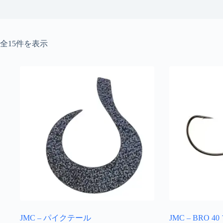
新
全15件を表示
し
い
順
JMC – パイクテール
JMC – BRO