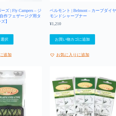
ま
| Fly Campers – ジ
ベルモント | Belmont – カーブダイ
す。
【自作フェザージグ用タ
モンドシャープナー
オ
ーズ】
プ
¥
1,210
シ
ョ
ン
を選択
お買い物カゴに追加
は
0
商
品
0
に追加
お気に入りに追加
ペ
ー
ジ
か
ら
選
択
で
き
ま
す