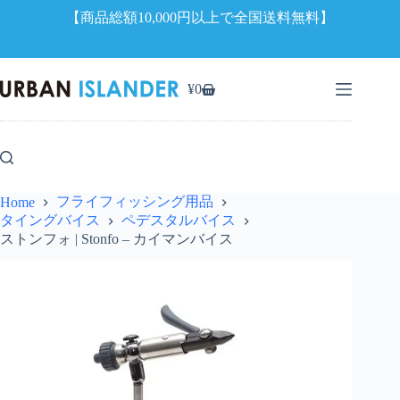
【商品総額10,000円以上で全国送料無料】
コ
ン
¥
0
シ
テ
ョ
ン
ッ
ツ
ピ
へ
ン
ス
グ
キ
フライフィッシング用品
Home
カ
ッ
タイングバイス
ペデスタルバイス
ー
プ
ストンフォ | Stonfo – カイマンバイス
ト