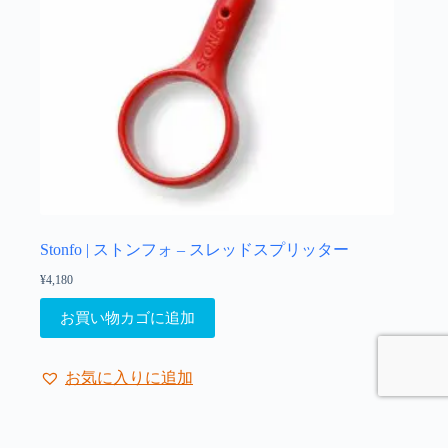
シ
ョ
ン
が
あ
り
ま
す。
オ
プ
シ
ョ
Stonfo | ストンフォ – スレッドスプリッター
ン
¥
4,180
は
商
お買い物カゴに追加
品
ペ
ー
お気に入りに追加
ジ
か
ら