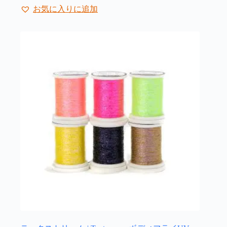
品
お気に入りに追加
に
は
複
数
の
バ
リ
エ
ー
シ
ョ
ン
が
あ
り
ま
す。
オ
プ
シ