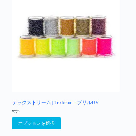
テックストリーム | Textreme – ブリルUV
¥
770
こ
オプションを選択
の
商