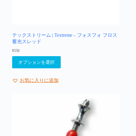
ま
す。
オ
プ
シ
ョ
テックストリーム | Textreme – フォスフォ フロス
ン
蓄光スレッド
は
¥
550
商
こ
品
オプションを選択
の
ペ
商
ー
品
ジ
お気に入りに追加
に
か
は
ら
複
選
数
択
の
で
バ
き
リ
ま
エ
す
ー