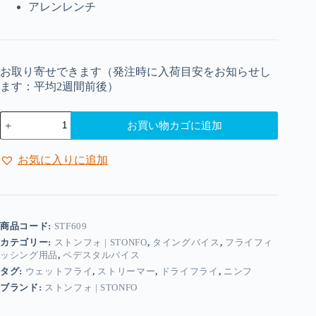
アレンレンチ
お取り寄せできます（発注時に入荷目安をお知らせし
ます：平均2週間前後）
ス
お買い物カゴに追加
ト
ン
フ
お気に入りに追加
ォ
|
Stonfo
-
カ
商品コード:
STF609
イ
カテゴリー:
ストンフォ | STONFO
,
タイングバイス
,
フライフィ
マ
ッシング用品
,
ペデスタルバイス
ン
タグ:
ウェットフライ
,
ストリーマー
,
ドライフライ
,
ニンフ
バ
イ
ブランド:
ストンフォ | STONFO
ス
個