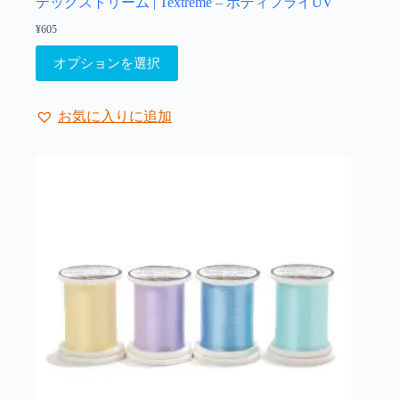
ョ
テックストリーム | Textreme – ボディフライUV
ン
¥
605
は
こ
商
オプションを選択
の
品
商
ペ
品
ー
お気に入りに追加
に
ジ
は
か
複
ら
数
選
の
択
バ
で
リ
き
エ
ま
ー
す
シ
ョ
ン
が
あ
り