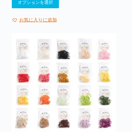
オプションを選択
の
商
品
お気に入りに追加
に
は
複
数
の
バ
リ
エ
ー
シ
ョ
ン
が
あ
り
ま
す。
オ