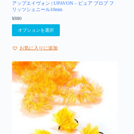
ョ
アップエイヴォン | UPAVON – ピュア ブロブ フ
ン
リッツシェニール10mm
は
¥
880
商
こ
品
オプションを選択
の
ペ
商
ー
品
ジ
お気に入りに追加
に
か
は
ら
複
選
数
択
の
で
バ
き
リ
ま
エ
す
ー
シ
ョ
ン
が
あ