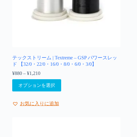
が
あ
り
ま
す。
オ
プ
シ
ョ
テックストリーム | Textreme – GSP パワースレッ
ン
ド 【32/0・22/0・16/0・8/0・6/0・3/0】
は
¥
880
–
¥
1,210
価
商
格
こ
品
オプションを選択
帯:
の
ペ
¥880
商
ー
–
品
ジ
¥1,210
お気に入りに追加
に
か
は
ら
複
選
数
択
の
で