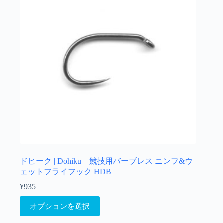
バ
き
リ
ま
エ
す
ー
シ
ョ
ン
が
あ
り
ま
す。
オ
プ
シ
ョ
ドヒーク | Dohiku – 競技用バーブレス ニンフ&ウ
ン
ェットフライフック HDB
は
¥
935
商
こ
品
オプションを選択
の
ペ
商