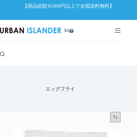
【商品総額10,000円以上で全国送料無料】
コ
ン
¥
0
シ
テ
ョ
ン
ッ
ツ
ピ
へ
ン
ス
グ
キ
カ
ッ
ー
プ
ト
エッグフライ