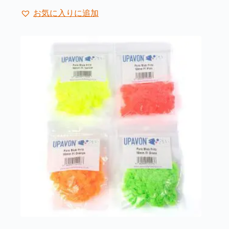
ー
品
ジ
お気に入りに追加
に
か
は
ら
複
選
数
択
の
で
バ
き
リ
ま
エ
す
ー
シ
ョ
ン
が
あ
り
ま
す。
オ
プ
シ