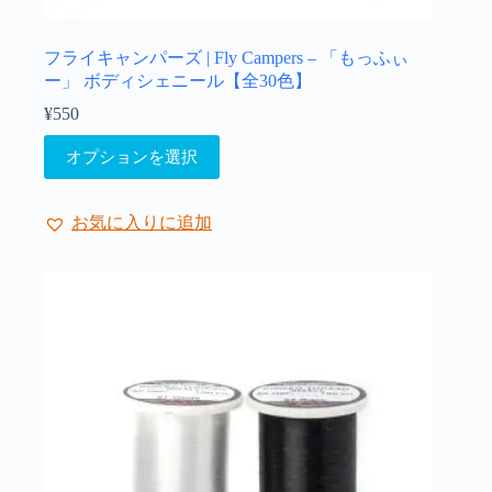
プ
シ
ョ
フライキャンパーズ | Fly Campers – 「もっふぃ
ン
ー」 ボディシェニール【全30色】
は
¥
550
商
こ
品
オプションを選択
の
ペ
商
ー
品
ジ
お気に入りに追加
に
か
は
ら
複
選
数
択
の
で
バ
き
リ
ま
エ
す
ー
シ
ョ
ン