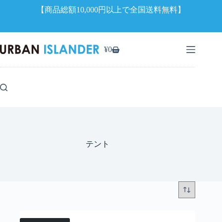
【商品総額10,000円以上で全国送料無料】
コ
ン
¥
0
シ
テ
ョ
ン
ッ
ツ
ピ
へ
ン
ス
グ
キ
カ
ッ
ー
プ
ト
テント