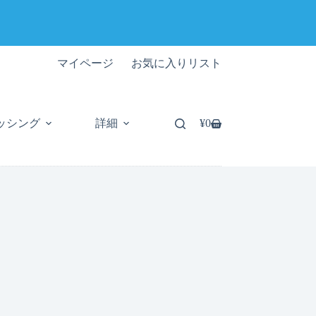
マイページ
お気に入りリスト
ッシング
詳細
¥
0
シ
ョ
ッ
ピ
ン
グ
カ
ー
ト