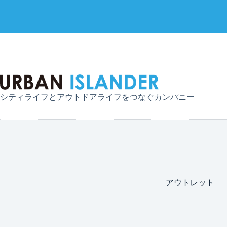
コ
ン
テ
ン
ツ
へ
シティライフとアウトドアライフをつなぐカンパニー
ス
キ
ッ
プ
アウトレット