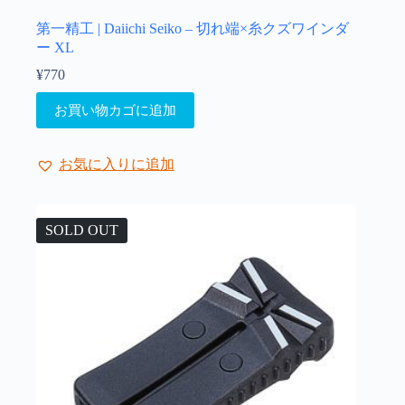
第一精工 | Daiichi Seiko – 切れ端×糸クズワインダ
ー XL
¥
770
お買い物カゴに追加
お気に入りに追加
SOLD OUT