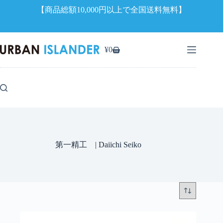
【商品総額10,000円以上で全国送料無料】
コ
ン
¥
0
シ
テ
ョ
ン
ッ
ツ
ピ
へ
ン
ス
グ
キ
カ
ッ
ー
プ
ト
第一精工 | Daiichi Seiko