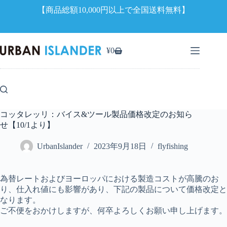
【商品総額10,000円以上で全国送料無料】
コ
ン
¥
0
シ
テ
ョ
ン
ッ
ツ
ピ
へ
ン
ス
グ
キ
コッタレッリ：バイス&ツール製品価格改定のお知ら
カ
ッ
せ【10/1より】
ー
プ
ト
UrbanIslander
2023年9月18日
flyfishing
為替レートおよびヨーロッパにおける製造コストが高騰のお
り、仕入れ値にも影響があり、下記の製品について価格改定と
なります。
ご不便をおかけしますが、何卒よろしくお願い申し上げます。